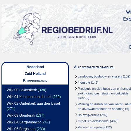
Nederland
Alle sectoren en branches
Zuid-Holland
Landbouw, bosbouw en visserij
(152)
Krimpenerwaard
Industrie
(148)
Productie en distributie van en handel
Wijk 00 Lekkerkerk
(328)
elektriciteit, gas, stoom en gekoelde
Wijk 01 Krimpen aan de Lek
(269)
lucht
(2)
Wijk 02 Ouderkerk aan den IJssel
Winning en distributie van water;, afva
(271)
en afvalwaterbeheer en sanering
(6)
Bouwnijverheid
(292)
Wijk 03 Gouderak
(137)
Groot- en detailhandel
(407)
Wijk 04 Bergambacht
(247)
Vervoer en opslag
(122)
Wijk 05 Bergstoep
(233)