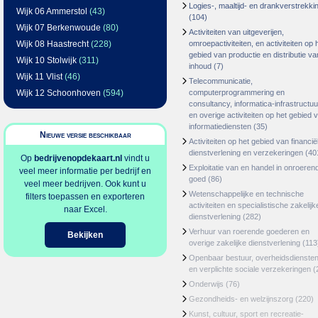
Logies-, maaltijd- en drankverstrekki
Wijk 06 Ammerstol
(43)
(104)
Wijk 07 Berkenwoude
(80)
Activiteiten van uitgeverijen,
Wijk 08 Haastrecht
(228)
omroepactiviteiten, en activiteiten op 
gebied van productie en distributie va
Wijk 10 Stolwijk
(311)
inhoud
(7)
Wijk 11 Vlist
(46)
Telecommunicatie,
Wijk 12 Schoonhoven
(594)
computerprogrammering en
consultancy, informatica-infrastructuu
en overige activiteiten op het gebied 
informatiediensten
(35)
Nieuwe versie beschikbaar
Activiteiten op het gebied van financië
dienstverlening en verzekeringen
(40
Op
bedrijvenopdekaart.nl
vindt u
Exploitatie van en handel in onroeren
veel meer informatie per bedrijf en
goed
(86)
veel meer bedrijven. Ook kunt u
Wetenschappelijke en technische
filters toepassen en exporteren
activiteiten en specialistische zakelijk
naar Excel.
dienstverlening
(282)
Verhuur van roerende goederen en
Bekijken
overige zakelijke dienstverlening
(113
Openbaar bestuur, overheidsdienste
en verplichte sociale verzekeringen
(
Onderwijs
(76)
Gezondheids- en welzijnszorg
(220)
Kunst, cultuur, sport en recreatie-