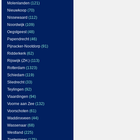
Molenlanden
(121)
Nieuwkoop
(70)
Nissewaard
(112)
Noordwijk
(109)
Oegstgeest
(48)
Papendrecht
(46)
Pijnacker-Nootdorp
(91)
Ridderkerk
(62)
Rijswijk (ZH.)
(113)
Rotterdam
(1323)
Schiedam
(119)
Sliedrecht
(33)
Teylingen
(92)
Vlaardingen
(94)
Voorne aan Zee
(132)
Voorschoten
(61)
Waddinxveen
(44)
Wassenaar
(68)
Westland
(225)
Zoetermeer
(175)