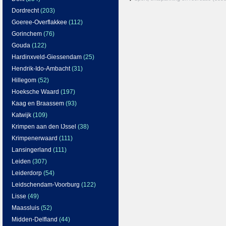
Dordrecht
(203)
Goeree-Overflakkee
(112)
Gorinchem
(76)
Gouda
(122)
Hardinxveld-Giessendam
(25)
Hendrik-Ido-Ambacht
(31)
Hillegom
(52)
Hoeksche Waard
(197)
Kaag en Braassem
(93)
Katwijk
(109)
Krimpen aan den IJssel
(38)
Krimpenerwaard
(111)
Lansingerland
(111)
Leiden
(307)
Leiderdorp
(54)
Leidschendam-Voorburg
(122)
Lisse
(49)
Maassluis
(52)
Midden-Delfland
(44)