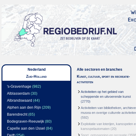
Nederland
Alle sectoren en branches
Zuid-Holland
Kunst, cultuur, sport en recreatie-
activiteiten
's-Gravenhage
(982)
Activiteiten op het gebied van
Alblasserdam
(30)
scheppende en uitvoerende kunst
Albrandswaard
(44)
(2770)
Alphen aan den Rijn
(209)
Activiteiten van bibliotheken, archieve
musea en overige culturele activiteite
Barendrecht
(65)
(592)
Bodegraven-Reeuwijk
(80)
Exploitatie van loterijen, kansspelen 
Capelle aan den IJssel
(84)
kansspelautomaten
(20)
Delft
(254)
Sport, ontspanning en recreatie
(3598