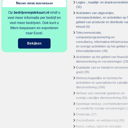
Logies-, maaltijd- en drankverstrekki
Nieuwe versie beschikbaar
(31)
Op
bedrijvenopdekaart.nl
vindt u
Activiteiten van uitgeverijen,
veel meer informatie per bedrijf en
omroepactiviteiten, en activiteiten op 
gebied van productie en distributie va
veel meer bedrijven. Ook kunt u
inhoud
(6)
filters toepassen en exporteren
Telecommunicatie,
naar Excel.
computerprogrammering en
consultancy, informatica-infrastructuu
Bekijken
en overige activiteiten op het gebied 
informatiediensten
(49)
Activiteiten op het gebied van financië
dienstverlening en verzekeringen
(23
Exploitatie van en handel in onroeren
goed
(35)
Wetenschappelijke en technische
activiteiten en specialistische zakelijk
dienstverlening
(166)
Verhuur van roerende goederen en
overige zakelijke dienstverlening
(65)
Openbaar bestuur, overheidsdienste
en verplichte sociale verzekeringen
(
Onderwijs
(27)
Gezondheids- en welzijnszorg
(96)
Kunst, cultuur, sport en recreatie-