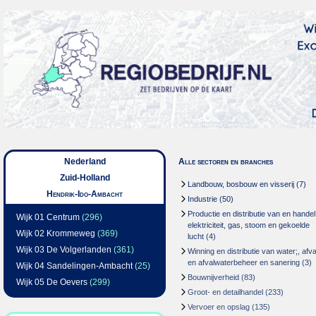
Nederland
Alle sectoren en branches
Zuid-Holland
Landbouw, bosbouw en visserij
(7)
Hendrik-Ido-Ambacht
Industrie
(50)
Productie en distributie van en handel
Wijk 01 Centrum
(296)
elektriciteit, gas, stoom en gekoelde
Wijk 02 Krommeweg
(369)
lucht
(4)
Wijk 03 De Volgerlanden
(361)
Winning en distributie van water;, afva
en afvalwaterbeheer en sanering
(3)
Wijk 04 Sandelingen-Ambacht
(25)
Bouwnijverheid
(83)
Wijk 05 De Oevers
(299)
Groot- en detailhandel
(233)
Vervoer en opslag
(135)