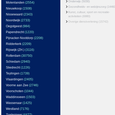
Onderwijs
(5030)
Molenlanden
(2554)
Gezondheids- en welzijnszorg
(1446
Nieuwkoop
(1508)
Kunst, cultuur, sport en recreatie-
Nissewaard
(2343)
activiteiten
(6980)
Noordwijk
(2733)
Overige dienstverlening
(15742)
Oegstgeest
(984)
Papendrecht
(1220)
Pijnacker-Nootdorp
(2208)
Ridderkerk
(2209)
Rijswijk (ZH.)
(3116)
Rotterdam
(30750)
Schiedam
(2940)
Sliedrecht
(1226)
Teylingen
(1739)
Vlaardingen
(2405)
Voorne aan Zee
(2746)
Voorschoten
(1044)
Waddinxveen
(1503)
Wassenaar
(1425)
Westland
(7176)
Zoetermeer
(4477)