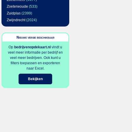
Zoeterwoude
(533)
Zuidplas
(2399)
Zwijndrecht
(2024)
Nieuwe versie beschikbaar
Op
bedrijvenopdekaart.nl
vindt u
veel meer informatie per bedrijf en
veel meer bedrijven. Ook kunt u
filters toepassen en exporteren
naar Excel.
Bekijken