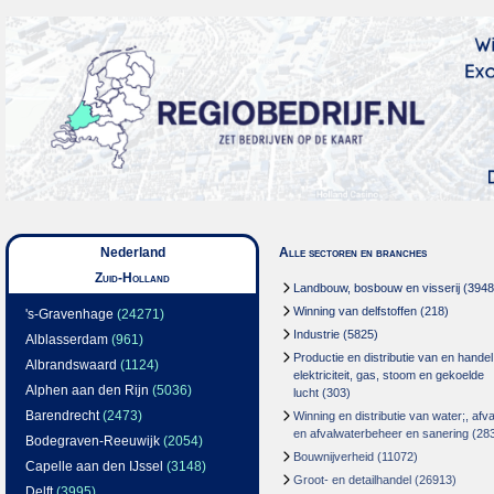
Nederland
Alle sectoren en branches
Zuid-Holland
Landbouw, bosbouw en visserij
(3948
Winning van delfstoffen
(218)
's-Gravenhage
(24271)
Industrie
(5825)
Alblasserdam
(961)
Productie en distributie van en handel
Albrandswaard
(1124)
elektriciteit, gas, stoom en gekoelde
Alphen aan den Rijn
(5036)
lucht
(303)
Barendrecht
(2473)
Winning en distributie van water;, afva
en afvalwaterbeheer en sanering
(28
Bodegraven-Reeuwijk
(2054)
Bouwnijverheid
(11072)
Capelle aan den IJssel
(3148)
Groot- en detailhandel
(26913)
Delft
(3995)