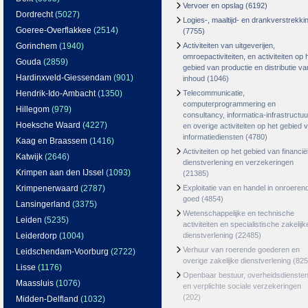
Vervoer en opslag
(6192)
Dordrecht
(5027)
Logies-, maaltijd- en drankverstrekki
Goeree-Overflakkee
(2514)
(7755)
Gorinchem
(1940)
Activiteiten van uitgeverijen,
omroepactiviteiten, en activiteiten op 
Gouda
(2859)
gebied van productie en distributie va
Hardinxveld-Giessendam
(901)
inhoud
(1046)
Hendrik-Ido-Ambacht
(1350)
Telecommunicatie,
computerprogrammering en
Hillegom
(979)
consultancy, informatica-infrastructuu
Hoeksche Waard
(4227)
en overige activiteiten op het gebied 
informatiediensten
(4780)
Kaag en Braassem
(1416)
Activiteiten op het gebied van financië
Katwijk
(2646)
dienstverlening en verzekeringen
Krimpen aan den IJssel
(1093)
(21385)
Krimpenerwaard
(2787)
Exploitatie van en handel in onroeren
goed
(4854)
Lansingerland
(3375)
Wetenschappelijke en technische
Leiden
(5235)
activiteiten en specialistische zakelijk
Leiderdorp
(1004)
dienstverlening
(22485)
Verhuur van roerende goederen en
Leidschendam-Voorburg
(2722)
overige zakelijke dienstverlening
(825
Lisse
(1176)
Openbaar bestuur, overheidsdienste
Maassluis
(1076)
en verplichte sociale verzekeringen
(202)
Midden-Delfland
(1032)