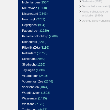
Onderwijs
(5030)
Molenlanden
(2554)
Gezondheids- en welzi
Nieuwkoop
(1508)
Kunst, cultuur, sport en
Nissewaard
(2343)
activiteiten
(6980)
Noordwijk
(2733)
Overige dienstverlening
Oegstgeest
(984)
Papendrecht
(1220)
Pijnacker-Nootdorp
(2208)
Ridderkerk
(2209)
Rijswijk (ZH.)
(3116)
Rotterdam
(30750)
Schiedam
(2940)
Sliedrecht
(1226)
Teylingen
(1739)
Vlaardingen
(2405)
Voorne aan Zee
(2746)
Voorschoten
(1044)
Waddinxveen
(1503)
Wassenaar
(1425)
Westland
(7176)
Zoetermeer
(4477)