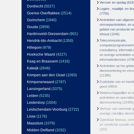
Vervoer en opslag
(619
Dordrecht
(5027)
Logies-, maaltijd- en d
Goeree-Overflakkee
(2514)
(7755)
Gorinchem
(1940)
Activiteiten van uitgever
omroepactiviteiten, en ac
Gouda
(2859)
gebied van productie en 
Hardinxveld-Giessendam
(901)
inhoud
(1046)
Hendrik-Ido-Ambacht
(1350)
Telecommunicatie,
computerprogrammerin
Hillegom
(979)
consultancy, informatica
Hoeksche Waard
(4227)
en overige activiteiten 
informatiediensten
(478
Kaag en Braassem
(1416)
Activiteiten op het gebi
Katwijk
(2646)
dienstverlening en ver
Krimpen aan den IJssel
(1093)
(21385)
Krimpenerwaard
(2787)
Exploitatie van en hand
goed
(4854)
Lansingerland
(3375)
Wetenschappelijke en t
Leiden
(5235)
activiteiten en specialis
Leiderdorp
(1004)
dienstverlening
(22485)
Verhuur van roerende 
Leidschendam-Voorburg
(2722)
overige zakelijke dienst
Lisse
(1176)
Openbaar bestuur, ove
Maassluis
(1076)
en verplichte sociale v
(202)
Midden-Delfland
(1032)