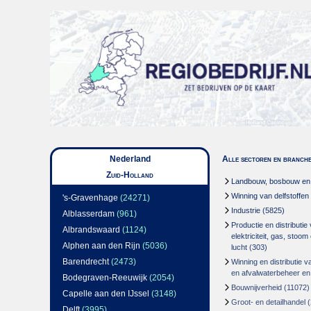
Nederland
Alle sectoren en branch
Zuid-Holland
Landbouw, bosbouw en v
Winning van delfstoffen
's-Gravenhage
(24271)
Industrie
(5825)
Alblasserdam
(961)
Productie en distributie
Albrandswaard
(1124)
elektriciteit, gas, stoo
Alphen aan den Rijn
(5036)
lucht
(303)
Barendrecht
(2473)
Winning en distributie v
en afvalwaterbeheer en
Bodegraven-Reeuwijk
(2054)
Bouwnijverheid
(11072)
Capelle aan den IJssel
(3148)
Groot- en detailhandel
(
Delft
(3995)