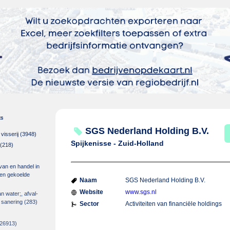
es
SGS Nederland Holding B.V.
isserij
(3948)
Spijkenisse - Zuid-Holland
(218)
 van en handel in
m en gekoelde
Naam
SGS Nederland Holding B.V.
Website
www.sgs.nl
an water;, afval-
 sanering
(283)
Sector
Activiteiten van financiële holdings
26913)