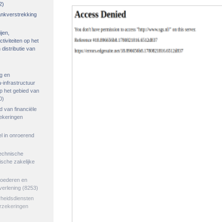
2)
rankverstrekking
ijen,
tiviteiten op het
distributie van
g en
-infrastructuur
op het gebied van
0)
ed van financiële
zekeringen
el in onroerend
echnische
tische zakelijke
goederen en
verlening
(8253)
rheidsdiensten
erzekeringen