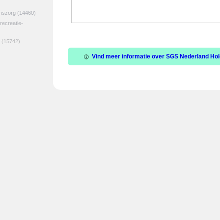
jnszorg
(14460)
 recreatie-
(15742)
Vind meer informatie over SGS Nederland Hold