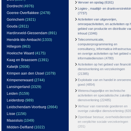
Vervoer en opslag
(6161)
Dordrecht
(4976)
Logies-, maaltijd- en drankverstrekki
Goeree-Overflakkee
(2478)
(7737)
Gorinchem
(1921)
Activiteiten van uitgeverijen,
omroepactiviteiten, en activiteiten op 
Gouda
(2811)
gebied van productie en distributie va
Hardinxveld-Giessendam
(891)
inhoud
(1046)
Hendrik-Ido-Ambacht
(1333)
Telecommunicatie,
computerprogrammering en
Hillegom
(963)
consultancy, informatica-infrastructuu
Hoeksche Waard
(4175)
en overige activiteiten op het gebied 
informatiediensten
(4780)
Kaag en Braassem
(1391)
Activiteiten op het gebied van financië
Katwijk
(2608)
dienstverlening en verzekeringen
Krimpen aan den IJssel
(1079)
(21385)
Krimpenerwaard
(2744)
Exploitatie van en handel in onroeren
goed
(4854)
Lansingerland
(3329)
Wetenschappelijke en technische
Leiden
(5159)
activiteiten en specialistische zakelijk
Leiderdorp
(989)
dienstverlening
(22485)
Verhuur van roerende goederen en
Leidschendam-Voorburg
(2664)
overige zakelijke dienstverlening
(820
Lisse
(1156)
Openbaar bestuur, overheidsdienste
Maassluis
(1049)
en verplichte sociale verzekeringen
(201)
Midden-Delfland
(1022)