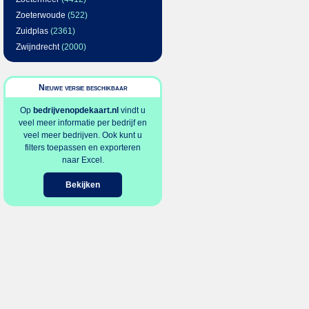
Zoeterwoude
(522)
Zuidplas
(2361)
Zwijndrecht
(2000)
Nieuwe versie beschikbaar
Op
bedrijvenopdekaart.nl
vindt u
veel meer informatie per bedrijf en
veel meer bedrijven. Ook kunt u
filters toepassen en exporteren
naar Excel.
Bekijken