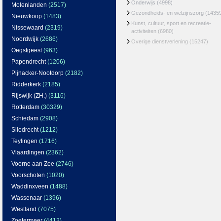
Onderwijs
(4998)
Molenlanden
(2517)
Gezondheids- en welzijnszorg
(1435
Nieuwkoop
(1483)
Kunst, cultuur, sport en recreatie-
Nissewaard
(2319)
activiteiten
(6980)
Noordwijk
(2686)
Overige dienstverlening
(15247)
Oegstgeest
(963)
Papendrecht
(1206)
Pijnacker-Nootdorp
(2182)
Ridderkerk
(2185)
Rijswijk (ZH.)
(3116)
Rotterdam
(30329)
Schiedam
(2908)
Sliedrecht
(1212)
Teylingen
(1716)
Vlaardingen
(2362)
Voorne aan Zee
(2746)
Voorschoten
(1020)
Waddinxveen
(1488)
Wassenaar
(1396)
Westland
(7075)
Zoetermeer
(4412)