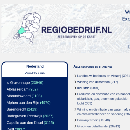
Nederland
Alle sectoren en branches
Zuid-Holland
Landbouw, bosbouw en visserij
(3941
Winning van delfstoffen
(217)
's-Gravenhage
(23946)
Industrie
(5801)
Alblasserdam
(952)
Productie en distributie van en handel
Albrandswaard
(1108)
elektriciteit, gas, stoom en gekoelde
Alphen aan den Rijn
(4970)
lucht
(303)
Barendrecht
(2429)
Winning en distributie van water;, afva
en afvalwaterbeheer en sanering
(28
Bodegraven-Reeuwijk
(2027)
Bouwnijverheid
(11048)
Capelle aan den IJssel
(3115)
Groot- en detailhandel
(26913)
Delft
(3937)