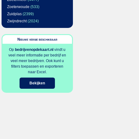
Zoeterwoude
(533)
Zuidplas
(2399)
Zwijndrecht
(2024)
Nieuwe versie beschikbaar
Op
bedrijvenopdekaart.nl
vindt u
veel meer informatie per bedrijf en
veel meer bedrijven. Ook kunt u
filters toepassen en exporteren
naar Excel.
Bekijken