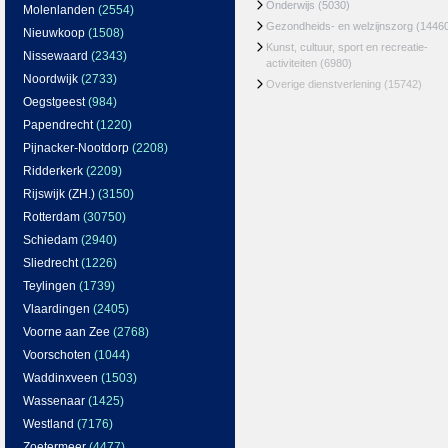
Onderwijs
(5030)
Molenlanden
(2554)
Gezondheids- en welzijnszorg
(1446
Nieuwkoop
(1508)
Kunst, cultuur, sport en recreatie-
Nissewaard
(2343)
activiteiten
(6980)
Noordwijk
(2733)
Overige dienstverlening
(15742)
Oegstgeest
(984)
Papendrecht
(1220)
Pijnacker-Nootdorp
(2208)
Ridderkerk
(2209)
Rijswijk (ZH.)
(3150)
Rotterdam
(30750)
Schiedam
(2940)
Sliedrecht
(1226)
Teylingen
(1739)
Vlaardingen
(2405)
Voorne aan Zee
(2768)
Voorschoten
(1044)
Waddinxveen
(1503)
Wassenaar
(1425)
Westland
(7176)
Zoetermeer
(4477)