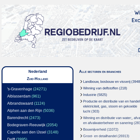
Nederland
Alle sectoren en branches
Zuid-Holland
Landbouw, bosbouw en visserij
(3948
Winning van delfstoffen
(218)
's-Gravenhage
(24271)
Industrie
(5825)
Alblasserdam
(961)
Productie en distributie van en handel
Albrandswaard
(1124)
elektriciteit, gas, stoom en gekoelde
Alphen aan den Rijn
(5036)
lucht
(303)
Barendrecht
(2473)
Winning en distributie van water;, afva
en afvalwaterbeheer en sanering
(28
Bodegraven-Reeuwijk
(2054)
Bouwnijverheid
(11072)
Capelle aan den IJssel
(3148)
Groot- en detailhandel
(26913)
Delft
(3995)