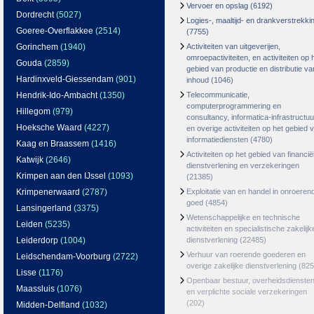
Vervoer en opslag
(6192)
Dordrecht
(5027)
Logies-, maaltijd- en drankverstrekki
Goeree-Overflakkee
(2514)
(7755)
Gorinchem
(1940)
Activiteiten van uitgeverijen,
omroepactiviteiten, en activiteiten op 
Gouda
(2859)
gebied van productie en distributie va
Hardinxveld-Giessendam
(901)
inhoud
(1046)
Hendrik-Ido-Ambacht
(1350)
Telecommunicatie,
computerprogrammering en
Hillegom
(979)
consultancy, informatica-infrastructuu
Hoeksche Waard
(4227)
en overige activiteiten op het gebied 
informatiediensten
(4780)
Kaag en Braassem
(1416)
Activiteiten op het gebied van financië
Katwijk
(2646)
dienstverlening en verzekeringen
Krimpen aan den IJssel
(1093)
(21385)
Krimpenerwaard
(2787)
Exploitatie van en handel in onroeren
goed
(4854)
Lansingerland
(3375)
Wetenschappelijke en technische
Leiden
(5235)
activiteiten en specialistische zakelijk
Leiderdorp
(1004)
dienstverlening
(22485)
Verhuur van roerende goederen en
Leidschendam-Voorburg
(2722)
overige zakelijke dienstverlening
(825
Lisse
(1176)
Openbaar bestuur, overheidsdienste
Maassluis
(1076)
en verplichte sociale verzekeringen
(202)
Midden-Delfland
(1032)