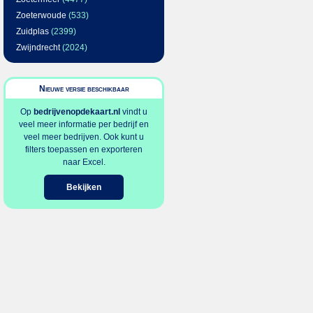
Zoeterwoude
(533)
Zuidplas
(2399)
Zwijndrecht
(2024)
Nieuwe versie beschikbaar
Op
bedrijvenopdekaart.nl
vindt u
veel meer informatie per bedrijf en
veel meer bedrijven. Ook kunt u
filters toepassen en exporteren
naar Excel.
Bekijken