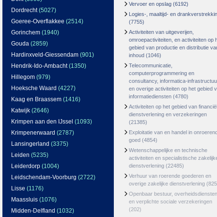
Vervoer en opslag
(6192)
Dordrecht
(5027)
Logies-, maaltijd- en drankverstrekki
Goeree-Overflakkee
(2514)
(7755)
Gorinchem
(1940)
Activiteiten van uitgeverijen,
omroepactiviteiten, en activiteiten op 
Gouda
(2859)
gebied van productie en distributie va
Hardinxveld-Giessendam
(901)
inhoud
(1046)
Hendrik-Ido-Ambacht
(1350)
Telecommunicatie,
computerprogrammering en
Hillegom
(979)
consultancy, informatica-infrastructuu
Hoeksche Waard
(4227)
en overige activiteiten op het gebied 
informatiediensten
(4780)
Kaag en Braassem
(1416)
Activiteiten op het gebied van financië
Katwijk
(2646)
dienstverlening en verzekeringen
Krimpen aan den IJssel
(1093)
(21385)
Krimpenerwaard
(2787)
Exploitatie van en handel in onroeren
goed
(4854)
Lansingerland
(3375)
Wetenschappelijke en technische
Leiden
(5235)
activiteiten en specialistische zakelijk
Leiderdorp
(1004)
dienstverlening
(22485)
Verhuur van roerende goederen en
Leidschendam-Voorburg
(2722)
overige zakelijke dienstverlening
(825
Lisse
(1176)
Openbaar bestuur, overheidsdienste
Maassluis
(1076)
en verplichte sociale verzekeringen
(202)
Midden-Delfland
(1032)