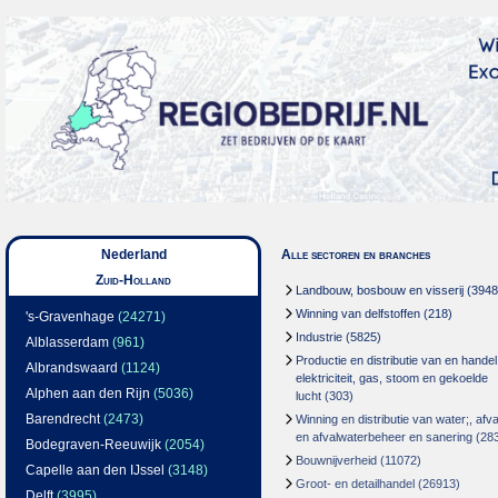
Nederland
Alle sectoren en branches
Zuid-Holland
Landbouw, bosbouw en visserij
(3948
Winning van delfstoffen
(218)
's-Gravenhage
(24271)
Industrie
(5825)
Alblasserdam
(961)
Productie en distributie van en handel
Albrandswaard
(1124)
elektriciteit, gas, stoom en gekoelde
Alphen aan den Rijn
(5036)
lucht
(303)
Barendrecht
(2473)
Winning en distributie van water;, afva
en afvalwaterbeheer en sanering
(28
Bodegraven-Reeuwijk
(2054)
Bouwnijverheid
(11072)
Capelle aan den IJssel
(3148)
Groot- en detailhandel
(26913)
Delft
(3995)