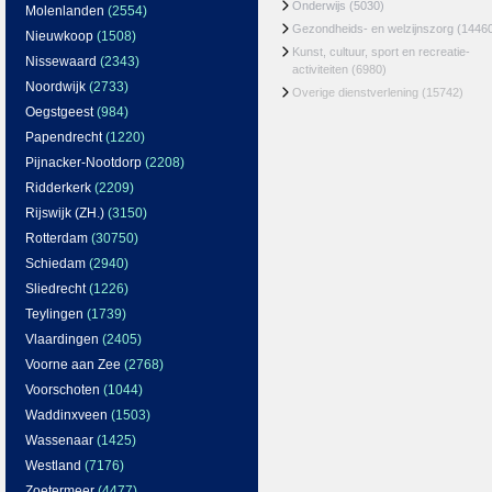
Onderwijs
(5030)
Molenlanden
(2554)
Gezondheids- en welzijnszorg
(1446
Nieuwkoop
(1508)
Kunst, cultuur, sport en recreatie-
Nissewaard
(2343)
activiteiten
(6980)
Noordwijk
(2733)
Overige dienstverlening
(15742)
Oegstgeest
(984)
Papendrecht
(1220)
Pijnacker-Nootdorp
(2208)
Ridderkerk
(2209)
Rijswijk (ZH.)
(3150)
Rotterdam
(30750)
Schiedam
(2940)
Sliedrecht
(1226)
Teylingen
(1739)
Vlaardingen
(2405)
Voorne aan Zee
(2768)
Voorschoten
(1044)
Waddinxveen
(1503)
Wassenaar
(1425)
Westland
(7176)
Zoetermeer
(4477)