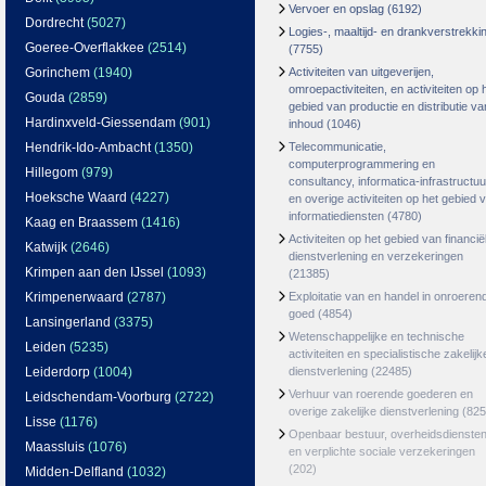
Vervoer en opslag
(6192)
Dordrecht
(5027)
Logies-, maaltijd- en drankverstrekki
Goeree-Overflakkee
(2514)
(7755)
Gorinchem
(1940)
Activiteiten van uitgeverijen,
omroepactiviteiten, en activiteiten op 
Gouda
(2859)
gebied van productie en distributie va
Hardinxveld-Giessendam
(901)
inhoud
(1046)
Hendrik-Ido-Ambacht
(1350)
Telecommunicatie,
computerprogrammering en
Hillegom
(979)
consultancy, informatica-infrastructuu
Hoeksche Waard
(4227)
en overige activiteiten op het gebied 
informatiediensten
(4780)
Kaag en Braassem
(1416)
Activiteiten op het gebied van financië
Katwijk
(2646)
dienstverlening en verzekeringen
Krimpen aan den IJssel
(1093)
(21385)
Krimpenerwaard
(2787)
Exploitatie van en handel in onroeren
goed
(4854)
Lansingerland
(3375)
Wetenschappelijke en technische
Leiden
(5235)
activiteiten en specialistische zakelijk
Leiderdorp
(1004)
dienstverlening
(22485)
Verhuur van roerende goederen en
Leidschendam-Voorburg
(2722)
overige zakelijke dienstverlening
(825
Lisse
(1176)
Openbaar bestuur, overheidsdienste
Maassluis
(1076)
en verplichte sociale verzekeringen
(202)
Midden-Delfland
(1032)