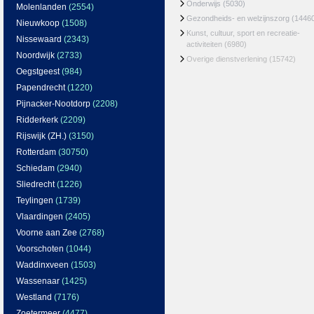
Onderwijs
(5030)
Molenlanden
(2554)
Gezondheids- en welzijnszorg
(1446
Nieuwkoop
(1508)
Kunst, cultuur, sport en recreatie-
Nissewaard
(2343)
activiteiten
(6980)
Noordwijk
(2733)
Overige dienstverlening
(15742)
Oegstgeest
(984)
Papendrecht
(1220)
Pijnacker-Nootdorp
(2208)
Ridderkerk
(2209)
Rijswijk (ZH.)
(3150)
Rotterdam
(30750)
Schiedam
(2940)
Sliedrecht
(1226)
Teylingen
(1739)
Vlaardingen
(2405)
Voorne aan Zee
(2768)
Voorschoten
(1044)
Waddinxveen
(1503)
Wassenaar
(1425)
Westland
(7176)
Zoetermeer
(4477)