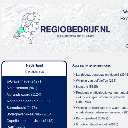
Nederland
Alle sectoren en branches
Zuid-Holland
Landbouw, bosbouw en visserij
(3948
Winning van delfstoffen
(218)
's-Gravenhage
(24271)
Industrie
(5825)
Alblasserdam
(961)
Productie en distributie van en handel
Albrandswaard
(1124)
elektriciteit, gas, stoom en gekoelde
Alphen aan den Rijn
(5036)
lucht
(303)
Barendrecht
(2473)
Winning en distributie van water;, afva
en afvalwaterbeheer en sanering
(28
Bodegraven-Reeuwijk
(2054)
Bouwnijverheid
(11072)
Capelle aan den IJssel
(3148)
Groot- en detailhandel
(26913)
Delft
(3995)