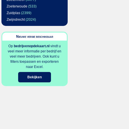
Zoeterwoude
(533)
Zuidplas
(2399)
Zwijndrecht
(2024)
Nieuwe versie beschikbaar
Op
bedrijvenopdekaart.nl
vindt u
veel meer informatie per bedrijf en
veel meer bedrijven. Ook kunt u
filters toepassen en exporteren
naar Excel.
Bekijken