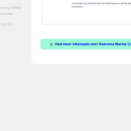
jnszorg
(14460)
 recreatie-
(15742)
Vind meer informatie over Heerema Marine Co