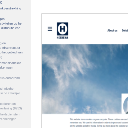
2)
rankverstrekking
ijen,
tiviteiten op het
distributie van
g en
-infrastructuur
op het gebied van
0)
ed van financiële
zekeringen
el in onroerend
echnische
tische zakelijke
goederen en
verlening
(8253)
rheidsdiensten
erzekeringen