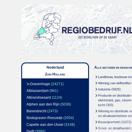
Nederland
Alle sectoren en branch
Zuid-Holland
Landbouw, bosbouw en v
Winning van delfstoffen
's-Gravenhage
(24271)
Industrie
(5825)
Alblasserdam
(961)
Productie en distributie
Albrandswaard
(1124)
elektriciteit, gas, stoo
Alphen aan den Rijn
(5036)
lucht
(303)
Barendrecht
(2473)
Winning en distributie v
en afvalwaterbeheer en
Bodegraven-Reeuwijk
(2054)
Bouwnijverheid
(11072)
Capelle aan den IJssel
(3148)
Groot- en detailhandel
(
Delft
(3995)