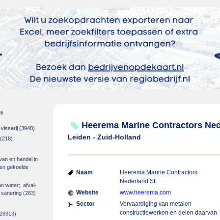
es
Heerema Marine Contractors Ne
isserij
(3948)
Leiden - Zuid-Holland
(218)
 van en handel in
m en gekoelde
Naam
Heerema Marine Contractors
Nederland SE
an water;, afval-
Website
www.heerema.com
 sanering
(283)
Sector
Vervaardiging van metalen
constructiewerken en delen daarvan
26913)