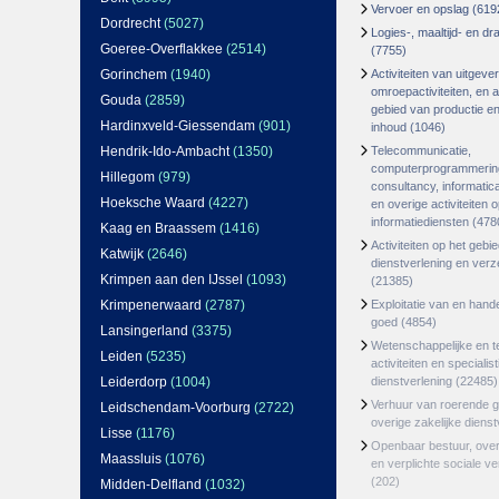
Vervoer en opslag
(619
Dordrecht
(5027)
Logies-, maaltijd- en d
Goeree-Overflakkee
(2514)
(7755)
Gorinchem
(1940)
Activiteiten van uitgever
omroepactiviteiten, en ac
Gouda
(2859)
gebied van productie en 
Hardinxveld-Giessendam
(901)
inhoud
(1046)
Hendrik-Ido-Ambacht
(1350)
Telecommunicatie,
computerprogrammerin
Hillegom
(979)
consultancy, informatica
Hoeksche Waard
(4227)
en overige activiteiten 
informatiediensten
(478
Kaag en Braassem
(1416)
Activiteiten op het gebi
Katwijk
(2646)
dienstverlening en ver
Krimpen aan den IJssel
(1093)
(21385)
Krimpenerwaard
(2787)
Exploitatie van en hand
goed
(4854)
Lansingerland
(3375)
Wetenschappelijke en t
Leiden
(5235)
activiteiten en specialis
Leiderdorp
(1004)
dienstverlening
(22485)
Verhuur van roerende 
Leidschendam-Voorburg
(2722)
overige zakelijke dienst
Lisse
(1176)
Openbaar bestuur, ove
Maassluis
(1076)
en verplichte sociale v
(202)
Midden-Delfland
(1032)