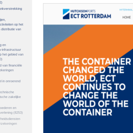
2)
rankverstrekking
ijen,
tiviteiten op het
distributie van
g en
-infrastructuur
op het gebied van
0)
ed van financiële
zekeringen
el in onroerend
echnische
tische zakelijke
goederen en
verlening
(8253)
rheidsdiensten
erzekeringen