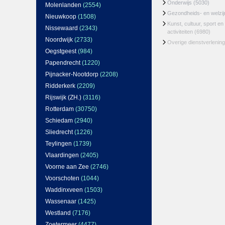
Onderwijs
(5030)
Molenlanden
(2554)
Gezondheids- en welzi
Nieuwkoop
(1508)
Kunst, cultuur, sport en
Nissewaard
(2343)
activiteiten
(6980)
Noordwijk
(2733)
Overige dienstverlening
Oegstgeest
(984)
Papendrecht
(1220)
Pijnacker-Nootdorp
(2208)
Ridderkerk
(2209)
Rijswijk (ZH.)
(3116)
Rotterdam
(30750)
Schiedam
(2940)
Sliedrecht
(1226)
Teylingen
(1739)
Vlaardingen
(2405)
Voorne aan Zee
(2746)
Voorschoten
(1044)
Waddinxveen
(1503)
Wassenaar
(1425)
Westland
(7176)
Zoetermeer
(4477)