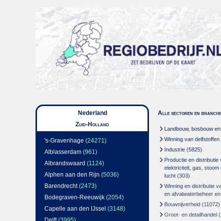
Nederland
Alle sectoren en branch
Zuid-Holland
Landbouw, bosbouw en v
Winning van delfstoffen
's-Gravenhage
(24271)
Industrie
(5825)
Alblasserdam
(961)
Productie en distributie
Albrandswaard
(1124)
elektriciteit, gas, stoo
Alphen aan den Rijn
(5036)
lucht
(303)
Barendrecht
(2473)
Winning en distributie v
en afvalwaterbeheer en
Bodegraven-Reeuwijk
(2054)
Bouwnijverheid
(11072)
Capelle aan den IJssel
(3148)
Groot- en detailhandel
(
Delft
(3995)