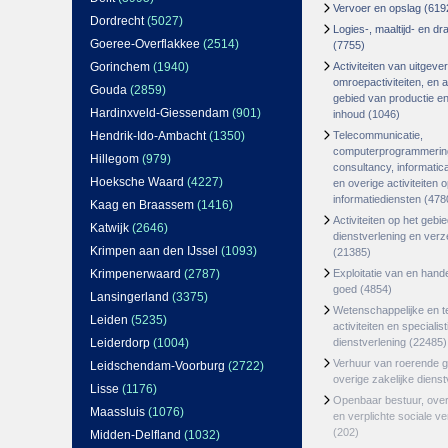
Vervoer en opslag
(619
Dordrecht
(5027)
Logies-, maaltijd- en d
Goeree-Overflakkee
(2514)
(7755)
Gorinchem
(1940)
Activiteiten van uitgever
omroepactiviteiten, en ac
Gouda
(2859)
gebied van productie en 
Hardinxveld-Giessendam
(901)
inhoud
(1046)
Hendrik-Ido-Ambacht
(1350)
Telecommunicatie,
computerprogrammerin
Hillegom
(979)
consultancy, informatica
Hoeksche Waard
(4227)
en overige activiteiten 
informatiediensten
(478
Kaag en Braassem
(1416)
Activiteiten op het gebi
Katwijk
(2646)
dienstverlening en ver
Krimpen aan den IJssel
(1093)
(21385)
Krimpenerwaard
(2787)
Exploitatie van en hand
goed
(4854)
Lansingerland
(3375)
Wetenschappelijke en t
Leiden
(5235)
activiteiten en specialis
Leiderdorp
(1004)
dienstverlening
(22485)
Verhuur van roerende 
Leidschendam-Voorburg
(2722)
overige zakelijke dienst
Lisse
(1176)
Openbaar bestuur, ove
Maassluis
(1076)
en verplichte sociale v
(202)
Midden-Delfland
(1032)