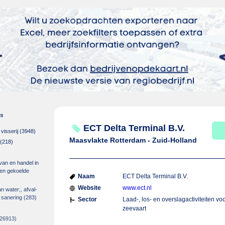
es
ECT Delta Terminal B.V.
isserij
(3948)
Maasvlakte Rotterdam - Zuid-Holland
(218)
 van en handel in
m en gekoelde
Naam
ECT Delta Terminal B.V.
Website
www.ect.nl
an water;, afval-
 sanering
(283)
Sector
Laad-, los- en overslagactiviteiten vo
zeevaart
26913)