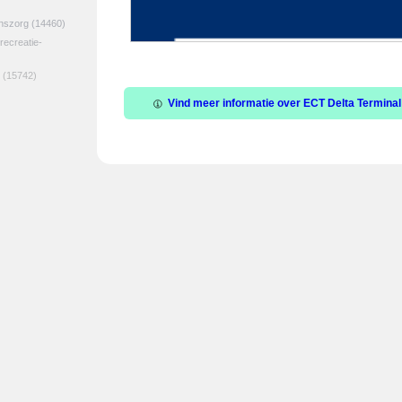
jnszorg
(14460)
 recreatie-
(15742)
Vind meer informatie over ECT Delta Terminal 