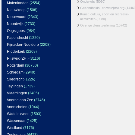
Onderwijs
(5030)
Molenlanden
(2554)
Gezondheids- en welzijnszorg
(1446
Nieuwkoop
(1508)
Kunst, cultuur, sport en recreatie-
Nissewaard
(2343)
activiteiten
(6980)
Noordwijk
(2733)
Overige dienstverlening
(15742)
Oegstgeest
(984)
Papendrecht
(1220)
Pijnacker-Nootdorp
(2208)
Ridderkerk
(2209)
Rijswijk (ZH.)
(3116)
Rotterdam
(30750)
Schiedam
(2940)
Sliedrecht
(1226)
Teylingen
(1739)
Vlaardingen
(2405)
Voorne aan Zee
(2746)
Voorschoten
(1044)
Waddinxveen
(1503)
Wassenaar
(1425)
Westland
(7176)
Zoetermeer
(4477)