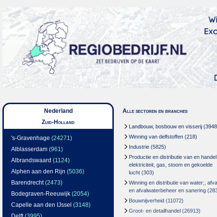
Nederland
Alle sectoren en branches
Zuid-Holland
Landbouw, bosbouw en visserij
(3948
Winning van delfstoffen
(218)
's-Gravenhage
(24271)
Industrie
(5825)
Alblasserdam
(961)
Productie en distributie van en handel
Albrandswaard
(1124)
elektriciteit, gas, stoom en gekoelde
Alphen aan den Rijn
(5036)
lucht
(303)
Barendrecht
(2473)
Winning en distributie van water;, afva
en afvalwaterbeheer en sanering
(28
Bodegraven-Reeuwijk
(2054)
Bouwnijverheid
(11072)
Capelle aan den IJssel
(3148)
Groot- en detailhandel
(26913)
Delft
(3995)