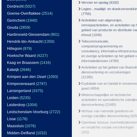
Vervoer en opslag
(6192)
Dordrecht
(5027)
Logies-, maaltijd- en drankverstrekki
Goeree-Overflakkee
(2514)
(7755)
Gorinchem
(1940)
Activiteiten van uitgeverijen,
omroepactiviteiten, en activiteiten op 
Gouda
(2859)
gebied van productie en distributie va
Hardinxveld-Giessendam
(901)
inhoud
(1046)
Hendrik-Ido-Ambacht
(1350)
Telecommunicatie,
computerprogrammering en
Hillegom
(979)
consultancy, informatica-infrastructuu
Hoeksche Waard
(4227)
en overige activiteiten op het gebied 
informatiediensten
(4780)
Kaag en Braassem
(1416)
Activiteiten op het gebied van financië
Katwijk
(2646)
dienstverlening en verzekeringen
Krimpen aan den IJssel
(1093)
(21385)
Krimpenerwaard
(2787)
Exploitatie van en handel in onroeren
goed
(4854)
Lansingerland
(3375)
Wetenschappelijke en technische
Leiden
(5235)
activiteiten en specialistische zakelijk
Leiderdorp
(1004)
dienstverlening
(22485)
Verhuur van roerende goederen en
Leidschendam-Voorburg
(2722)
overige zakelijke dienstverlening
(825
Lisse
(1176)
Openbaar bestuur, overheidsdienste
Maassluis
(1076)
en verplichte sociale verzekeringen
(202)
Midden-Delfland
(1032)