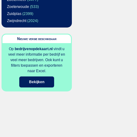
Zoeterwoude
(533)
Zuidplas
(2399)
Zwijndrecht
(2024)
Nieuwe versie beschikbaar
Op
bedrijvenopdekaart.nl
vindt u
veel meer informatie per bedrijf en
veel meer bedrijven. Ook kunt u
filters toepassen en exporteren
naar Excel.
Bekijken