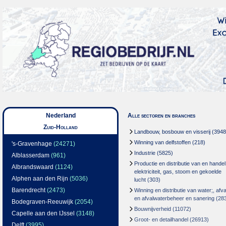
Nederland
Alle sectoren en branches
Zuid-Holland
Landbouw, bosbouw en visserij
(3948
Winning van delfstoffen
(218)
's-Gravenhage
(24271)
Industrie
(5825)
Alblasserdam
(961)
Productie en distributie van en handel
Albrandswaard
(1124)
elektriciteit, gas, stoom en gekoelde
Alphen aan den Rijn
(5036)
lucht
(303)
Barendrecht
(2473)
Winning en distributie van water;, afva
en afvalwaterbeheer en sanering
(28
Bodegraven-Reeuwijk
(2054)
Bouwnijverheid
(11072)
Capelle aan den IJssel
(3148)
Groot- en detailhandel
(26913)
Delft
(3995)