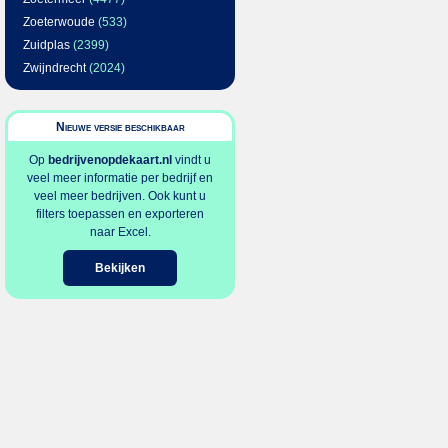
Zoeterwoude
(533)
Zuidplas
(2399)
Zwijndrecht
(2024)
Nieuwe versie beschikbaar
Op
bedrijvenopdekaart.nl
vindt u
veel meer informatie per bedrijf en
veel meer bedrijven. Ook kunt u
filters toepassen en exporteren
naar Excel.
Bekijken