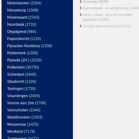
Onderwijs
(5030)
Molenlanden
(2554)
Gezondheids- en welzijnszorg
(1446
Nieuwkoop
(1508)
Kunst, cultuur, sport en recreatie-
Nissewaard
(2343)
activiteiten
(6980)
Noordwijk
(2733)
Overige dienstverlening
(15742)
Oegstgeest
(984)
Papendrecht
(1220)
Pijnacker-Nootdorp
(2208)
Ridderkerk
(2209)
Rijswijk (ZH.)
(3150)
Rotterdam
(30750)
Schiedam
(2940)
Sliedrecht
(1226)
Teylingen
(1739)
Vlaardingen
(2405)
Voorne aan Zee
(2768)
Voorschoten
(1044)
Waddinxveen
(1503)
Wassenaar
(1425)
Westland
(7176)
Zoetermeer
(4477)