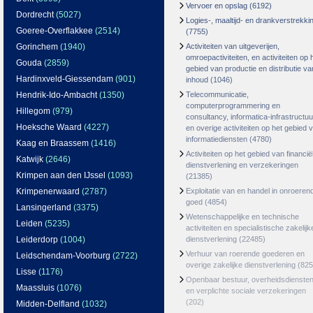
Vervoer en opslag
(6192)
Dordrecht
(5027)
Logies-, maaltijd- en drankverstrekki
Goeree-Overflakkee
(2514)
(7755)
Gorinchem
(1940)
Activiteiten van uitgeverijen,
omroepactiviteiten, en activiteiten op 
Gouda
(2859)
gebied van productie en distributie va
Hardinxveld-Giessendam
(901)
inhoud
(1046)
Hendrik-Ido-Ambacht
(1350)
Telecommunicatie,
computerprogrammering en
Hillegom
(979)
consultancy, informatica-infrastructuu
Hoeksche Waard
(4227)
en overige activiteiten op het gebied 
informatiediensten
(4780)
Kaag en Braassem
(1416)
Activiteiten op het gebied van financië
Katwijk
(2646)
dienstverlening en verzekeringen
Krimpen aan den IJssel
(1093)
(21385)
Krimpenerwaard
(2787)
Exploitatie van en handel in onroeren
goed
(4854)
Lansingerland
(3375)
Wetenschappelijke en technische
Leiden
(5235)
activiteiten en specialistische zakelijk
Leiderdorp
(1004)
dienstverlening
(22485)
Verhuur van roerende goederen en
Leidschendam-Voorburg
(2722)
overige zakelijke dienstverlening
(825
Lisse
(1176)
Openbaar bestuur, overheidsdienste
Maassluis
(1076)
en verplichte sociale verzekeringen
(202)
Midden-Delfland
(1032)