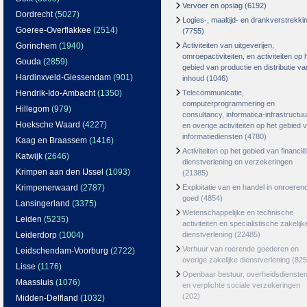
Vervoer en opslag
(6192)
Dordrecht
(5027)
Logies-, maaltijd- en drankverstrekki
Goeree-Overflakkee
(2514)
(7755)
Gorinchem
(1940)
Activiteiten van uitgeverijen,
omroepactiviteiten, en activiteiten op 
Gouda
(2859)
gebied van productie en distributie va
Hardinxveld-Giessendam
(901)
inhoud
(1046)
Hendrik-Ido-Ambacht
(1350)
Telecommunicatie,
computerprogrammering en
Hillegom
(979)
consultancy, informatica-infrastructuu
Hoeksche Waard
(4227)
en overige activiteiten op het gebied 
informatiediensten
(4780)
Kaag en Braassem
(1416)
Activiteiten op het gebied van financië
Katwijk
(2646)
dienstverlening en verzekeringen
Krimpen aan den IJssel
(1093)
(21385)
Krimpenerwaard
(2787)
Exploitatie van en handel in onroeren
goed
(4854)
Lansingerland
(3375)
Wetenschappelijke en technische
Leiden
(5235)
activiteiten en specialistische zakelijk
Leiderdorp
(1004)
dienstverlening
(22485)
Verhuur van roerende goederen en
Leidschendam-Voorburg
(2722)
overige zakelijke dienstverlening
(825
Lisse
(1176)
Openbaar bestuur, overheidsdienste
Maassluis
(1076)
en verplichte sociale verzekeringen
(202)
Midden-Delfland
(1032)