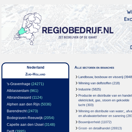
Nederland
Alle sectoren en branches
Zuid-Holland
Landbouw, bosbouw en visserij
(3948
Winning van delfstoffen
(218)
's-Gravenhage
(24271)
Industrie
(5825)
Alblasserdam
(961)
Productie en distributie van en handel
Albrandswaard
(1124)
elektriciteit, gas, stoom en gekoelde
Alphen aan den Rijn
(5036)
lucht
(303)
Barendrecht
(2473)
Winning en distributie van water;, afva
en afvalwaterbeheer en sanering
(28
Bodegraven-Reeuwijk
(2054)
Bouwnijverheid
(11072)
Capelle aan den IJssel
(3148)
Groot- en detailhandel
(26913)
Delft
(3995)