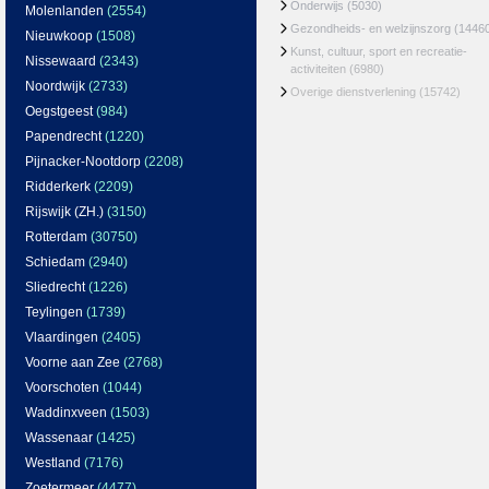
Onderwijs
(5030)
Molenlanden
(2554)
Gezondheids- en welzijnszorg
(1446
Nieuwkoop
(1508)
Kunst, cultuur, sport en recreatie-
Nissewaard
(2343)
activiteiten
(6980)
Noordwijk
(2733)
Overige dienstverlening
(15742)
Oegstgeest
(984)
Papendrecht
(1220)
Pijnacker-Nootdorp
(2208)
Ridderkerk
(2209)
Rijswijk (ZH.)
(3150)
Rotterdam
(30750)
Schiedam
(2940)
Sliedrecht
(1226)
Teylingen
(1739)
Vlaardingen
(2405)
Voorne aan Zee
(2768)
Voorschoten
(1044)
Waddinxveen
(1503)
Wassenaar
(1425)
Westland
(7176)
Zoetermeer
(4477)