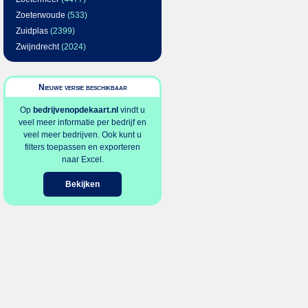
Zoeterwoude
(533)
Zuidplas
(2399)
Zwijndrecht
(2024)
Nieuwe versie beschikbaar
Op
bedrijvenopdekaart.nl
vindt u
veel meer informatie per bedrijf en
veel meer bedrijven. Ook kunt u
filters toepassen en exporteren
naar Excel.
Bekijken