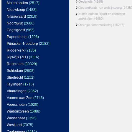
Onderwijs
(4998)
Molenlanden
(2517)
Gezondheids- en welzijnszorg
(1435
Nieuwkoop
(1483)
Kunst, cultuur, sport en recreatie-
Nissewaard
(2319)
activiteiten
(6980)
Noordwijk
(2686)
Overige dienstverlening
(15247)
Oegstgeest
(963)
Papendrecht
(1206)
Pijnacker-Nootdorp
(2182)
Ridderkerk
(2185)
Rijswijk (ZH.)
(3116)
Rotterdam
(30329)
Schiedam
(2908)
Sliedrecht
(1212)
Teylingen
(1716)
Vlaardingen
(2362)
Voorne aan Zee
(2746)
Voorschoten
(1020)
Waddinxveen
(1488)
Wassenaar
(1396)
Westland
(7075)
Zoetermeer
(4412)