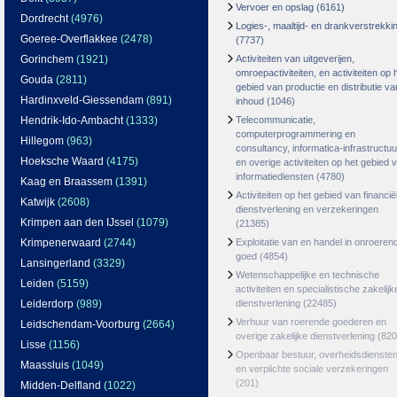
Vervoer en opslag
(6161)
Dordrecht
(4976)
Logies-, maaltijd- en drankverstrekki
Goeree-Overflakkee
(2478)
(7737)
Gorinchem
(1921)
Activiteiten van uitgeverijen,
omroepactiviteiten, en activiteiten op 
Gouda
(2811)
gebied van productie en distributie va
Hardinxveld-Giessendam
(891)
inhoud
(1046)
Hendrik-Ido-Ambacht
(1333)
Telecommunicatie,
computerprogrammering en
Hillegom
(963)
consultancy, informatica-infrastructuu
Hoeksche Waard
(4175)
en overige activiteiten op het gebied 
informatiediensten
(4780)
Kaag en Braassem
(1391)
Activiteiten op het gebied van financië
Katwijk
(2608)
dienstverlening en verzekeringen
Krimpen aan den IJssel
(1079)
(21385)
Krimpenerwaard
(2744)
Exploitatie van en handel in onroeren
goed
(4854)
Lansingerland
(3329)
Wetenschappelijke en technische
Leiden
(5159)
activiteiten en specialistische zakelijk
Leiderdorp
(989)
dienstverlening
(22485)
Verhuur van roerende goederen en
Leidschendam-Voorburg
(2664)
overige zakelijke dienstverlening
(820
Lisse
(1156)
Openbaar bestuur, overheidsdienste
Maassluis
(1049)
en verplichte sociale verzekeringen
(201)
Midden-Delfland
(1022)