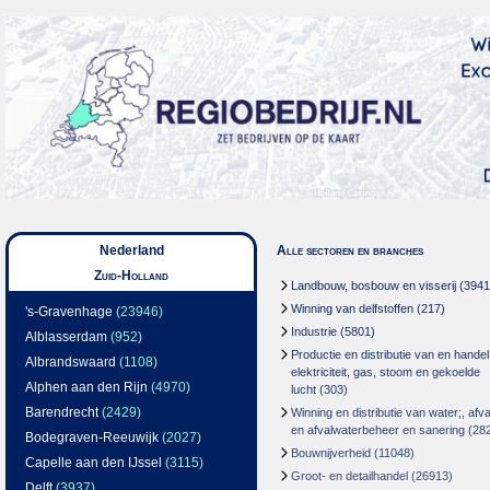
Nederland
Alle sectoren en branches
Zuid-Holland
Landbouw, bosbouw en visserij
(3941
Winning van delfstoffen
(217)
's-Gravenhage
(23946)
Industrie
(5801)
Alblasserdam
(952)
Productie en distributie van en handel
Albrandswaard
(1108)
elektriciteit, gas, stoom en gekoelde
Alphen aan den Rijn
(4970)
lucht
(303)
Barendrecht
(2429)
Winning en distributie van water;, afva
en afvalwaterbeheer en sanering
(28
Bodegraven-Reeuwijk
(2027)
Bouwnijverheid
(11048)
Capelle aan den IJssel
(3115)
Groot- en detailhandel
(26913)
Delft
(3937)