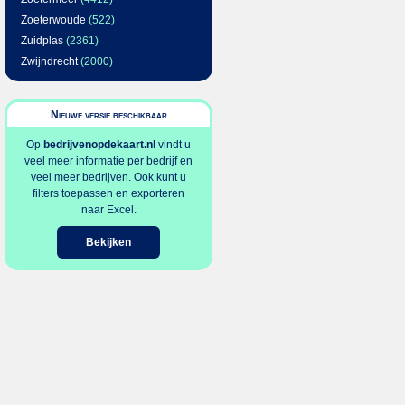
Zoeterwoude
(522)
Zuidplas
(2361)
Zwijndrecht
(2000)
Nieuwe versie beschikbaar
Op
bedrijvenopdekaart.nl
vindt u
veel meer informatie per bedrijf en
veel meer bedrijven. Ook kunt u
filters toepassen en exporteren
naar Excel.
Bekijken