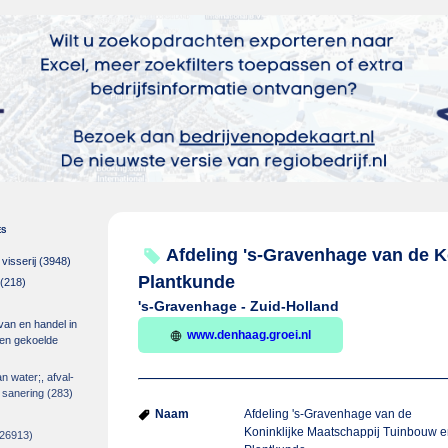
es
Afdeling 's-Gravenhage van de K
isserij
(3948)
Plantkunde
(218)
's-Gravenhage - Zuid-Holland
 van en handel in
www.denhaag.groei.nl
m en gekoelde
an water;, afval-
 sanering
(283)
Naam
Afdeling 's-Gravenhage van de
Koninklijke Maatschappij Tuinbouw 
26913)