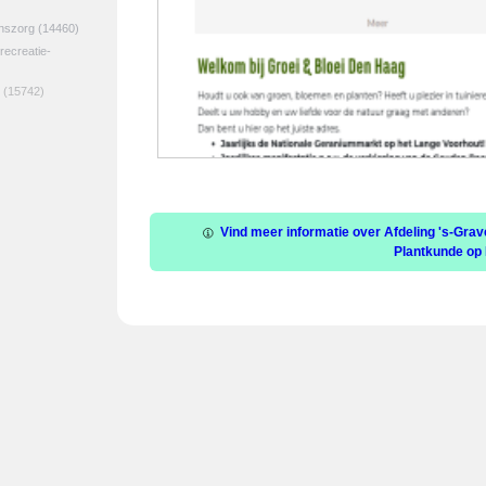
jnszorg
(14460)
 recreatie-
(15742)
Vind meer informatie over Afdeling 's-Gra
Plantkunde op 