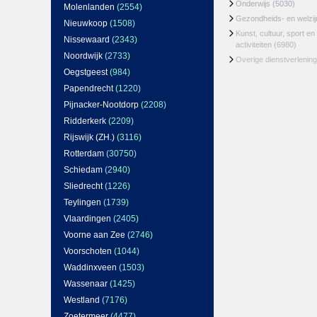
Onderwijs
(5030)
Molenlanden
(2554)
Gezondheids- en welzi
Nieuwkoop
(1508)
Kunst, cultuur, sport en
Nissewaard
(2343)
activiteiten
(6980)
Noordwijk
(2733)
Overige dienstverlening
Oegstgeest
(984)
Papendrecht
(1220)
Pijnacker-Nootdorp
(2208)
Ridderkerk
(2209)
Rijswijk (ZH.)
(3116)
Rotterdam
(30750)
Schiedam
(2940)
Sliedrecht
(1226)
Teylingen
(1739)
Vlaardingen
(2405)
Voorne aan Zee
(2746)
Voorschoten
(1044)
Waddinxveen
(1503)
Wassenaar
(1425)
Westland
(7176)
Zoetermeer
(4477)