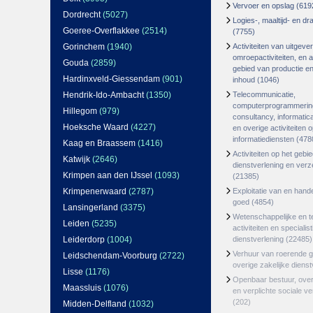
Vervoer en opslag
(619
Dordrecht
(5027)
Logies-, maaltijd- en d
Goeree-Overflakkee
(2514)
(7755)
Gorinchem
(1940)
Activiteiten van uitgever
omroepactiviteiten, en ac
Gouda
(2859)
gebied van productie en 
Hardinxveld-Giessendam
(901)
inhoud
(1046)
Hendrik-Ido-Ambacht
(1350)
Telecommunicatie,
computerprogrammerin
Hillegom
(979)
consultancy, informatica
Hoeksche Waard
(4227)
en overige activiteiten 
informatiediensten
(478
Kaag en Braassem
(1416)
Activiteiten op het gebi
Katwijk
(2646)
dienstverlening en ver
Krimpen aan den IJssel
(1093)
(21385)
Krimpenerwaard
(2787)
Exploitatie van en hand
goed
(4854)
Lansingerland
(3375)
Wetenschappelijke en t
Leiden
(5235)
activiteiten en specialis
Leiderdorp
(1004)
dienstverlening
(22485)
Verhuur van roerende 
Leidschendam-Voorburg
(2722)
overige zakelijke dienst
Lisse
(1176)
Openbaar bestuur, ove
Maassluis
(1076)
en verplichte sociale v
(202)
Midden-Delfland
(1032)