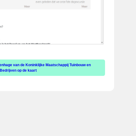
venhage van de Koninklijke Maatschappij Tuinbouw en
Bedrijven op de kaart