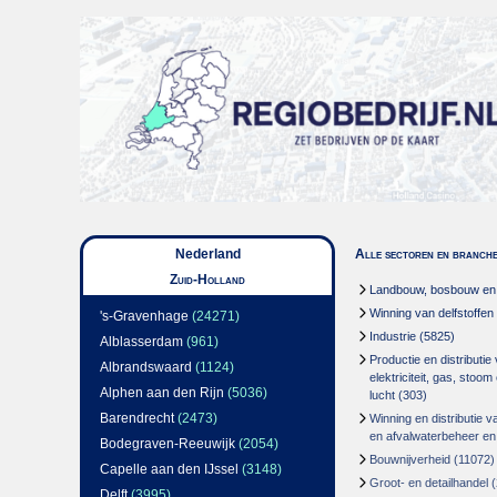
Nederland
Alle sectoren en branch
Zuid-Holland
Landbouw, bosbouw en v
Winning van delfstoffen
's-Gravenhage
(24271)
Industrie
(5825)
Alblasserdam
(961)
Productie en distributie
Albrandswaard
(1124)
elektriciteit, gas, stoo
Alphen aan den Rijn
(5036)
lucht
(303)
Barendrecht
(2473)
Winning en distributie v
en afvalwaterbeheer en
Bodegraven-Reeuwijk
(2054)
Bouwnijverheid
(11072)
Capelle aan den IJssel
(3148)
Groot- en detailhandel
(
Delft
(3995)