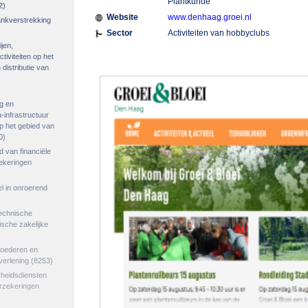
Plantkunde
2)
Website
www.denhaag.groei.nl
rankverstrekking
Sector
Activiteiten van hobbyclubs
ijen,
tiviteiten op het
distributie van
g en
-infrastructuur
op het gebied van
0)
ed van financiële
zekeringen
el in onroerend
echnische
tische zakelijke
goederen en
verlening
(8253)
rheidsdiensten
erzekeringen