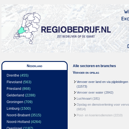
Nederland
Alle sectoren en branches
Vervoer en opslag
Drenthe
(455)
Flevoland
(563)
Vervoer over land en via pijpleidingen
(11573)
Friesland
(868)
Vervoer over water
(2842)
Gelderland
(2288)
Luchtvaart
(181)
Groningen
(709)
Opslag en dienstverlening voor vervo
Limburg
(1500)
(6814)
Noord-Brabant
(3515)
Post- en koeriersdiensten
(2210)
Noord-Holland
(4264)
Overijssel
(1187)