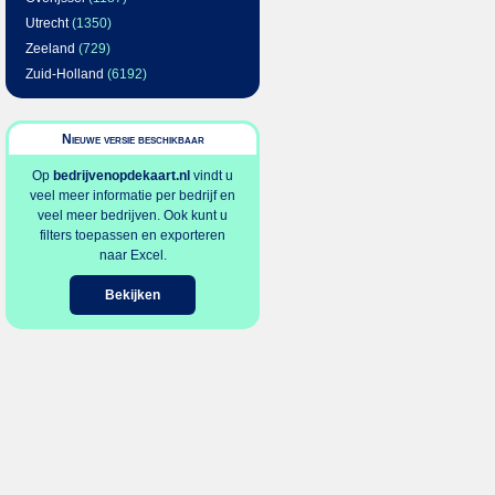
Utrecht
(1350)
Zeeland
(729)
Zuid-Holland
(6192)
Nieuwe versie beschikbaar
Op
bedrijvenopdekaart.nl
vindt u
veel meer informatie per bedrijf en
veel meer bedrijven. Ook kunt u
filters toepassen en exporteren
naar Excel.
Bekijken