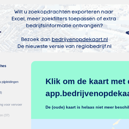
ches
Klik om de kaart met 
 pijpleidingen
app.bedrijvenopdekaar
3)
ing voor vervoer
De (oude) kaart is helaas niet meer beschi
en
(37)