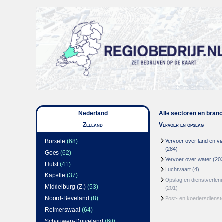
Nederland
Alle sectoren en bran
Zeeland
Vervoer en opslag
Borsele
(68)
Vervoer over land en via
(284)
Goes
(62)
Vervoer over water
(20
Hulst
(41)
Luchtvaart
(4)
Kapelle
(37)
Opslag en dienstverlen
Middelburg (Z.)
(53)
(201)
Noord-Beveland
(8)
Post- en koeriersdienst
Reimerswaal
(64)
Schouwen-Duiveland
(60)