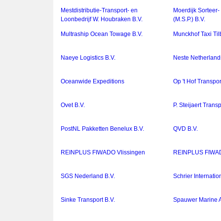
Mestdistributie-Transport- en
Moerdijk Sorteer-
Loonbedrijf W. Houbraken B.V.
(M.S.P.) B.V.
Multraship Ocean Towage B.V.
Munckhof Taxi Til
Naeye Logistics B.V.
Neste Netherland
Oceanwide Expeditions
Op 't Hof Transpor
Ovet B.V.
P. Steijaert Transp
PostNL Pakketten Benelux B.V.
QVD B.V.
REINPLUS FIWADO Vlissingen
REINPLUS FIWAD
SGS Nederland B.V.
Schrier Internatio
Sinke Transport B.V.
Spauwer Marine A