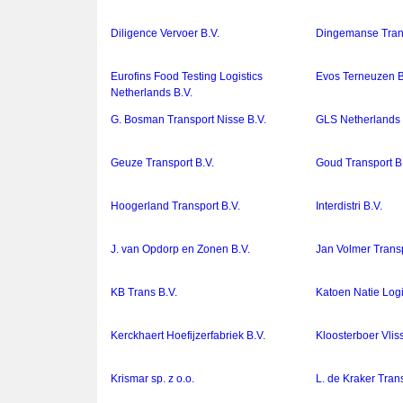
Diligence Vervoer B.V.
Dingemanse Trans
Eurofins Food Testing Logistics
Evos Terneuzen B
Netherlands B.V.
G. Bosman Transport Nisse B.V.
GLS Netherlands
Geuze Transport B.V.
Goud Transport B
Hoogerland Transport B.V.
Interdistri B.V.
J. van Opdorp en Zonen B.V.
Jan Volmer Transp
KB Trans B.V.
Katoen Natie Logi
Kerckhaert Hoefijzerfabriek B.V.
Kloosterboer Vlis
Krismar sp. z o.o.
L. de Kraker Trans