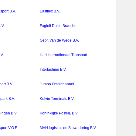
port B.V.
Eastflex B.V.
.V.
Fagioli Dutch Branche
Gebr. Van de Wege B.V.
.V.
Hart Internationaal Transport
Interlashing B.V.
ort B.V.
Jumbo Omnichannel
park B.V.
Kelvin Terminals B.V.
singen B.V.
Koninklijke PostNL B.V.
port V.O.F.
MVH logistics en Stuwadoring B.V.