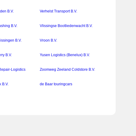
den B.V.
Verhelst Transport B.V.
ushing B.V.
Vlissingse Bootliedenwacht B.V.
issingen B.V.
Vroon B.V.
ry B.V.
Yusen Logistics (Benelux) B.V.
Repair-Logistics
Zoomweg Zeeland Coldstore B.V.
k B.V.
de Baar touringcars