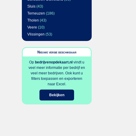
Sluis
(43)
Terneuzen
(186)
Tholen
(43)
Veere
(10)
Vlissingen
(53)
Nieuwe versie beschikbaar
Op
bedrijvenopdekaart.nl
vindt u
veel meer informatie per bedrijf en
veel meer bedrijven. Ook kunt u
filters toepassen en exporteren
naar Excel.
Bekijken