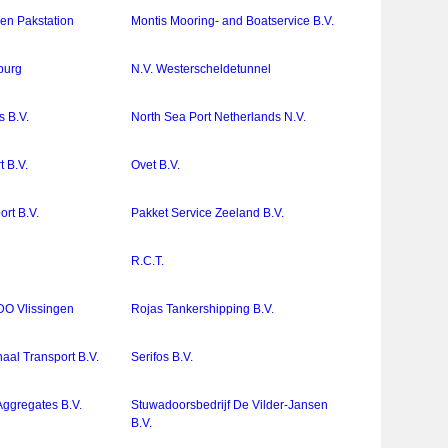
 en Pakstation
Montis Mooring- and Boatservice B.V.
burg
N.V. Westerscheldetunnel
s B.V.
North Sea Port Netherlands N.V.
t B.V.
Ovet B.V.
ort B.V.
Pakket Service Zeeland B.V.
R.C.T.
O Vlissingen
Rojas Tankershipping B.V.
naal Transport B.V.
Serifos B.V.
ggregates B.V.
Stuwadoorsbedrijf De Vilder-Jansen
B.V.