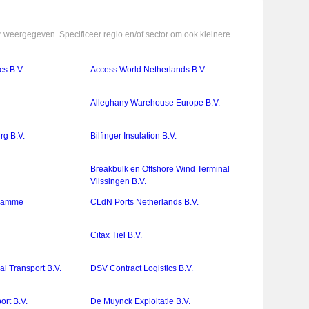
 weergegeven. Specificeer regio en/of sector om ook kleinere
s B.V.
Access World Netherlands B.V.
Alleghany Warehouse Europe B.V.
rg B.V.
Bilfinger Insulation B.V.
Breakbulk en Offshore Wind Terminal
Vlissingen B.V.
 Damme
CLdN Ports Netherlands B.V.
Citax Tiel B.V.
l Transport B.V.
DSV Contract Logistics B.V.
ort B.V.
De Muynck Exploitatie B.V.