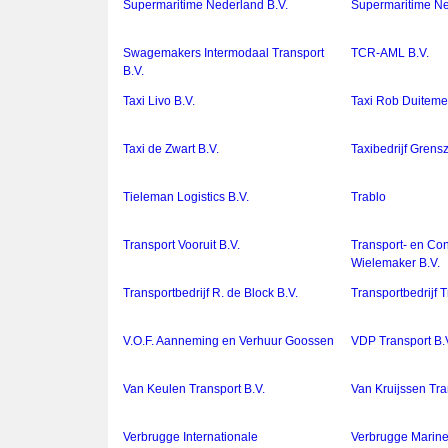
Supermaritime Nederland B.V.
Supermaritime Ne
Swagemakers Intermodaal Transport
TCR-AML B.V.
B.V.
Taxi Livo B.V.
Taxi Rob Duitemei
Taxi de Zwart B.V.
Taxibedrijf Grensz
Tieleman Logistics B.V.
Trablo
Transport Vooruit B.V.
Transport- en Con
Wielemaker B.V.
Transportbedrijf R. de Block B.V.
Transportbedrijf 
V.O.F. Aanneming en Verhuur Goossen
VDP Transport B.
Van Keulen Transport B.V.
Van Kruijssen Tra
Verbrugge Internationale
Verbrugge Marine