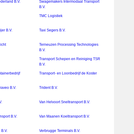
derland B.V.
Swagemakers Intermodaal Transport
B.V.
TMC Logistiek
jer B.V.
Taxi Segers B.V.
icht
Terneuzen Processing Technologies
B.V.
Transport Schepen en Reiniging TSR
B.V.
tainerbedrijf
Transport- en Loonbedrijf de Koster
Traveo B.V.
Trident B.V.
V.
Van Helvoort Sneltransport B.V.
nsport B.V.
Van Maanen Koeltransport B.V.
 B.V.
Verbrugge Terminals B.V.