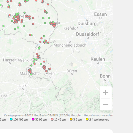
9 wn.
100-499 wn.
50-99 wn.
10-49 wn.
5-9 wn.
2-4 werknemers