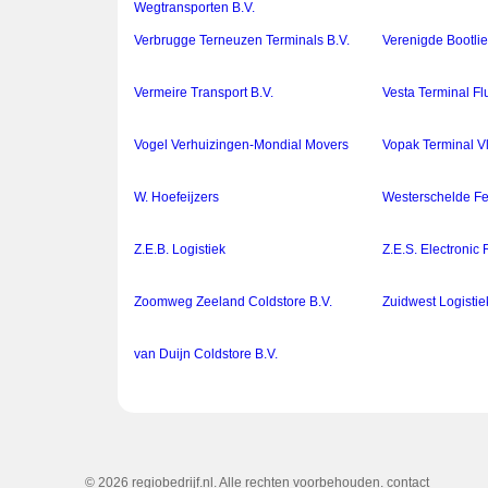
Wegtransporten B.V.
Verbrugge Terneuzen Terminals B.V.
Verenigde Bootlie
Vermeire Transport B.V.
Vesta Terminal Fl
Vogel Verhuizingen-Mondial Movers
Vopak Terminal Vl
W. Hoefeijzers
Westerschelde Fer
Z.E.B. Logistiek
Z.E.S. Electronic 
Zoomweg Zeeland Coldstore B.V.
Zuidwest Logistie
van Duijn Coldstore B.V.
© 2026 regiobedrijf.nl. Alle rechten voorbehouden.
contact