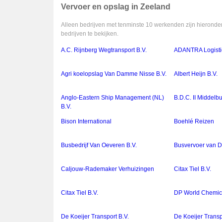
Vervoer en opslag in Zeeland
Alleen bedrijven met tenminste 10 werkenden zijn hieronder
bedrijven te bekijken.
A.C. Rijnberg Wegtransport B.V.
ADANTRA Logistic
Agri koelopslag Van Damme Nisse B.V.
Albert Heijn B.V.
Anglo-Eastern Ship Management (NL)
B.D.C. II Middelbu
B.V.
Bison International
Boehlé Reizen
Busbedrijf Van Oeveren B.V.
Busvervoer van
Caljouw-Rademaker Verhuizingen
Citax Tiel B.V.
Citax Tiel B.V.
DP World Chemica
De Koeijer Transport B.V.
De Koeijer Transp