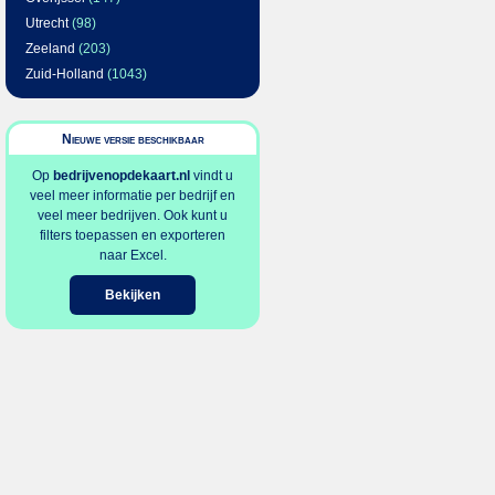
Utrecht
(98)
Zeeland
(203)
Zuid-Holland
(1043)
Nieuwe versie beschikbaar
Op
bedrijvenopdekaart.nl
vindt u
veel meer informatie per bedrijf en
veel meer bedrijven. Ook kunt u
filters toepassen en exporteren
naar Excel.
Bekijken