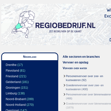
Nederland
Alle sectoren en branches
Vervoer en opslag
Drenthe
(17)
Vervoer over water
Flevoland
(81)
Friesland
(221)
Personenvervoer over zee- en
kustwateren
(92)
Gelderland
(181)
Goederenvervoer over zee- en
Groningen
(151)
kustwateren
(400)
Limburg
(138)
Personenvervoer over binnenwatere
(466)
Noord-Brabant
(289)
Goederenvervoer over binnenwatere
Noord-Holland
(270)
(1879)
Overijssel
(147)