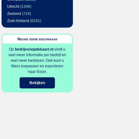
Utrecht
(1346)
Zeeland
(724)
Zuid-Holland
(6161)
Nieuwe versie beschikbaar
Op
bedrijvenopdekaart.nl
vindt u
veel meer informatie per bedrijf en
veel meer bedrijven. Ook kunt u
filters toepassen en exporteren
naar Excel.
Bekijken