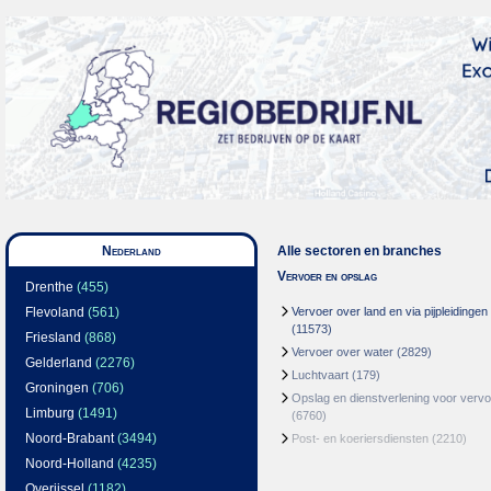
Nederland
Alle sectoren en branches
Vervoer en opslag
Drenthe
(455)
Flevoland
(561)
Vervoer over land en via pijpleidingen
(11573)
Friesland
(868)
Vervoer over water
(2829)
Gelderland
(2276)
Luchtvaart
(179)
Groningen
(706)
Opslag en dienstverlening voor vervo
Limburg
(1491)
(6760)
Noord-Brabant
(3494)
Post- en koeriersdiensten
(2210)
Noord-Holland
(4235)
Overijssel
(1182)