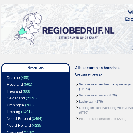
Nederland
Alle sectoren en branches
Vervoer en opslag
Drenthe
(455)
Flevoland
(561)
Vervoer over land en via pijpleidingen
(11573)
Friesland
(868)
Vervoer over water
(2829)
Gelderland
(2276)
Luchtvaart
(179)
Groningen
(706)
Opslag en dienstverlening voor vervo
Limburg
(1491)
(6760)
Noord-Brabant
(3494)
Post- en koeriersdiensten
(2210)
Noord-Holland
(4235)
Overijssel
(1182)