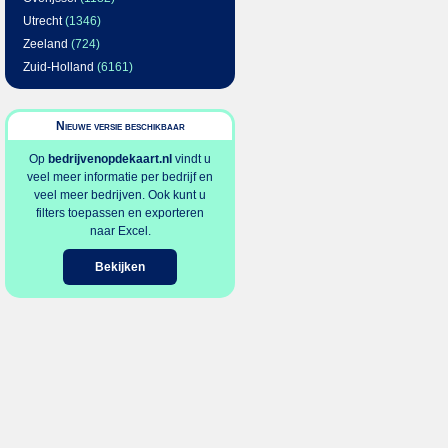
Utrecht
(1346)
Zeeland
(724)
Zuid-Holland
(6161)
Nieuwe versie beschikbaar
Op
bedrijvenopdekaart.nl
vindt u
veel meer informatie per bedrijf en
veel meer bedrijven. Ook kunt u
filters toepassen en exporteren
naar Excel.
Bekijken