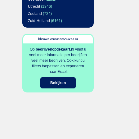
Utrecht
(1346)
Zeeland
(724)
Zuid-Holland
(6161)
Nieuwe versie beschikbaar
Op
bedrijvenopdekaart.nl
vindt u
veel meer informatie per bedrijf en
veel meer bedrijven. Ook kunt u
filters toepassen en exporteren
naar Excel.
Bekijken