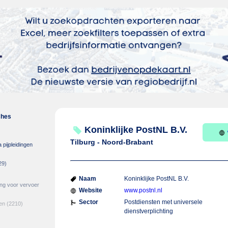
ches
Koninklijke PostNL B.V.
Tilburg - Noord-Brabant
 pijpleidingen
29)
Naam
Koninklijke PostNL B.V.
ing voor vervoer
Website
www.postnl.nl
Sector
Postdiensten met universele
en
(2210)
dienstverplichting