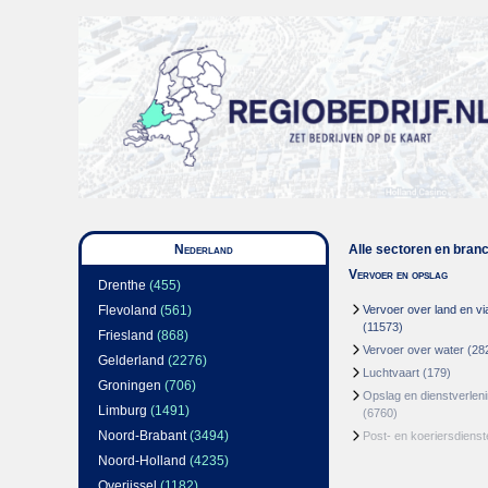
Nederland
Alle sectoren en bran
Vervoer en opslag
Drenthe
(455)
Flevoland
(561)
Vervoer over land en via
(11573)
Friesland
(868)
Vervoer over water
(28
Gelderland
(2276)
Luchtvaart
(179)
Groningen
(706)
Opslag en dienstverlen
Limburg
(1491)
(6760)
Noord-Brabant
(3494)
Post- en koeriersdienst
Noord-Holland
(4235)
Overijssel
(1182)