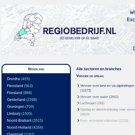
Nederland
Alle sectoren en branches
Vervoer en opslag
Drenthe
(455)
Flevoland
(563)
Vervoer over land en via pijpleidingen
(11573)
Friesland
(868)
Vervoer over water
(2842)
Gelderland
(2288)
Luchtvaart
(181)
Groningen
(709)
Opslag en dienstverlening voor vervo
Limburg
(1500)
(6814)
Noord-Brabant
(3515)
Post- en koeriersdiensten
(2210)
Noord-Holland
(4264)
Overijssel
(1187)