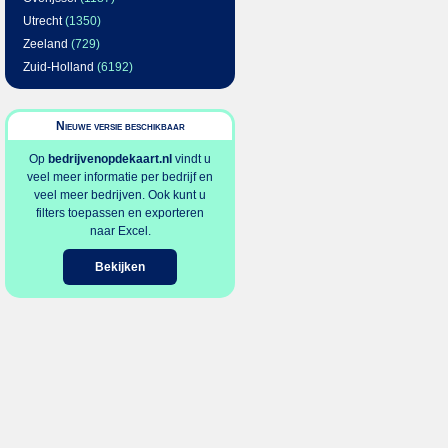
Utrecht
(1350)
Zeeland
(729)
Zuid-Holland
(6192)
Nieuwe versie beschikbaar
Op
bedrijvenopdekaart.nl
vindt u
veel meer informatie per bedrijf en
veel meer bedrijven. Ook kunt u
filters toepassen en exporteren
naar Excel.
Bekijken