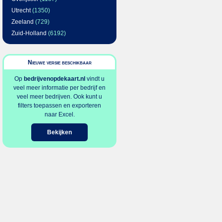
Utrecht
(1350)
Zeeland
(729)
Zuid-Holland
(6192)
Nieuwe versie beschikbaar
Op
bedrijvenopdekaart.nl
vindt u
veel meer informatie per bedrijf en
veel meer bedrijven. Ook kunt u
filters toepassen en exporteren
naar Excel.
Bekijken