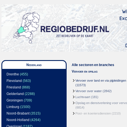
Nederland
Alle sectoren en branches
Vervoer en opslag
Drenthe
(455)
Flevoland
(563)
Vervoer over land en via pijpleidingen
(11573)
Friesland
(868)
Vervoer over water
(2842)
Gelderland
(2288)
Luchtvaart
(181)
Groningen
(709)
Opslag en dienstverlening voor vervo
Limburg
(1500)
(6814)
Noord-Brabant
(3515)
Post- en koeriersdiensten
(2210)
Noord-Holland
(4264)
Overijssel
(1187)