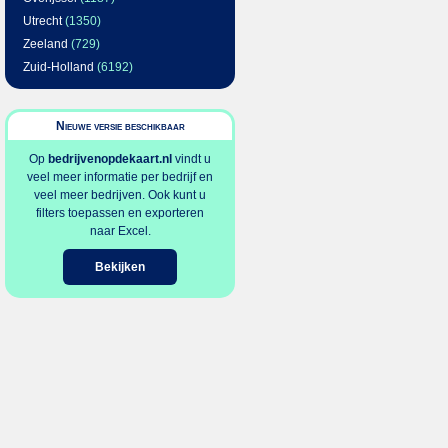
Utrecht
(1350)
Zeeland
(729)
Zuid-Holland
(6192)
Nieuwe versie beschikbaar
Op
bedrijvenopdekaart.nl
vindt u
veel meer informatie per bedrijf en
veel meer bedrijven. Ook kunt u
filters toepassen en exporteren
naar Excel.
Bekijken