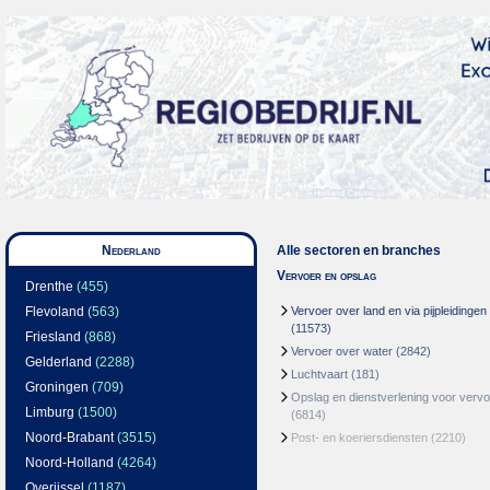
Nederland
Alle sectoren en branches
Vervoer en opslag
Drenthe
(455)
Flevoland
(563)
Vervoer over land en via pijpleidingen
(11573)
Friesland
(868)
Vervoer over water
(2842)
Gelderland
(2288)
Luchtvaart
(181)
Groningen
(709)
Opslag en dienstverlening voor vervo
Limburg
(1500)
(6814)
Noord-Brabant
(3515)
Post- en koeriersdiensten
(2210)
Noord-Holland
(4264)
Overijssel
(1187)