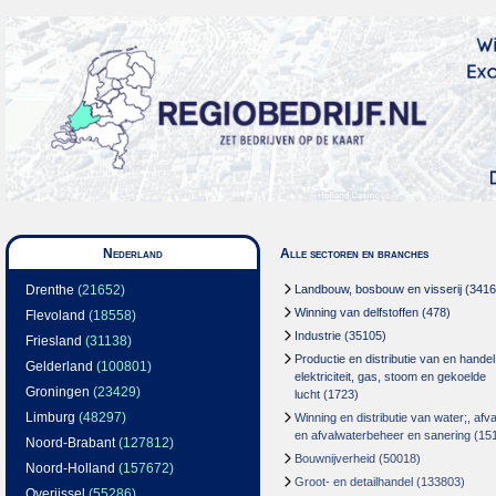
Nederland
Alle sectoren en branches
Drenthe
(21652)
Landbouw, bosbouw en visserij
(3416
Winning van delfstoffen
(478)
Flevoland
(18558)
Industrie
(35105)
Friesland
(31138)
Productie en distributie van en handel
Gelderland
(100801)
elektriciteit, gas, stoom en gekoelde
Groningen
(23429)
lucht
(1723)
Limburg
(48297)
Winning en distributie van water;, afva
en afvalwaterbeheer en sanering
(15
Noord-Brabant
(127812)
Bouwnijverheid
(50018)
Noord-Holland
(157672)
Groot- en detailhandel
(133803)
Overijssel
(55286)