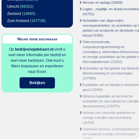
Vervoer en opslag
(23620)
Utrecht
(68352)
Logies-, maaltijd- en drankverstrekki
Zeeland
(19685)
(42701)
Zuid-Holland
(167739)
Activiteiten van uitgeverijen,
omroepactiviteiten, en activiteiten op 
gebied van productie en distributie va
inhoud
(6380)
Nieuwe versie beschikbaar
Telecommunicatie,
computerprogrammering en
Op
bedrijvenopdekaart.nl
vindt u
consultancy, informatica-infrastructuu
veel meer informatie per bedrijf en
en overige activiteiten op het gebied 
veel meer bedrijven. Ook kunt u
informatiediensten
(22261)
filters toepassen en exporteren
Activiteiten op het gebied van financië
naar Excel.
dienstverlening en verzekeringen
(107983)
Bekijken
Exploitatie van en handel in onroeren
goed
(23403)
Wetenschappelijke en technische
activiteiten en specialistische zakelijk
dienstverlening
(105975)
Verhuur van roerende goederen en
overige zakelijke dienstverlening
(36354)
Openbaar bestuur, overheidsdienste
en verplichte sociale verzekeringen