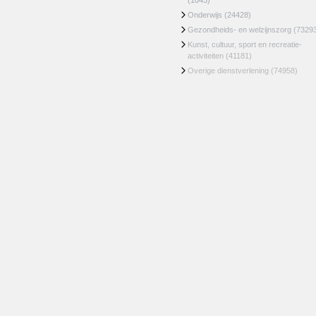
(1043)
Onderwijs
(24428)
Gezondheids- en welzijnszorg
(7329
Kunst, cultuur, sport en recreatie-
activiteiten
(41181)
Overige dienstverlening
(74958)