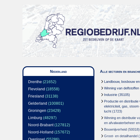
Nederland
Alle sectoren en branch
Drenthe
(21652)
Landbouw, bosbouw en v
Winning van delfstoffen
Flevoland
(18558)
Industrie
(35105)
Friesland
(31138)
Productie en distributie
Gelderland
(100801)
elektriciteit, gas, stoo
Groningen
(23429)
lucht
(1723)
Limburg
(48297)
Winning en distributie v
en afvalwaterbeheer en
Noord-Brabant
(127812)
Bouwnijverheid
(50018)
Noord-Holland
(157672)
Groot- en detailhandel
(
Overijssel
(55286)