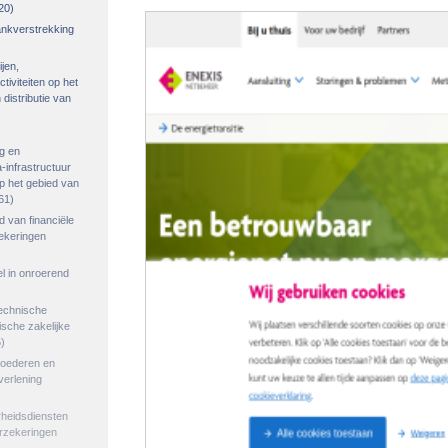
20)
rankverstrekking
ijen,
tiviteiten op het
distributie van
g en
-infrastructuur
op het gebied van
61)
ed van financiële
zekeringen
el in onroerend
echnische
tische zakelijke
)
goederen en
verlening
rheidsdiensten
erzekeringen