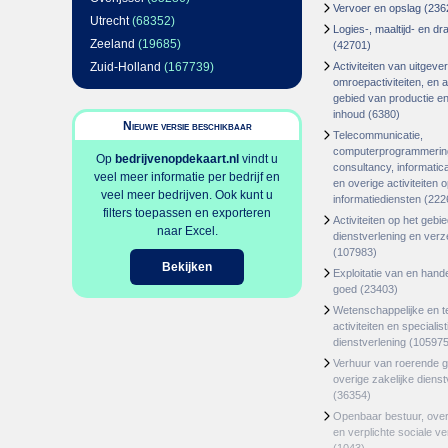
Vervoer en opslag
(236
Utrecht
(68352)
Logies-, maaltijd- en d
Zeeland
(19685)
(42701)
Zuid-Holland
(167739)
Activiteiten van uitgever
omroepactiviteiten, en ac
gebied van productie en 
inhoud
(6380)
Nieuwe versie beschikbaar
Telecommunicatie,
computerprogrammerin
Op
bedrijvenopdekaart.nl
vindt u
consultancy, informatica
veel meer informatie per bedrijf en
en overige activiteiten 
veel meer bedrijven. Ook kunt u
informatiediensten
(222
filters toepassen en exporteren
Activiteiten op het gebi
naar Excel.
dienstverlening en ver
(107983)
Bekijken
Exploitatie van en hand
goed
(23403)
Wetenschappelijke en t
activiteiten en specialis
dienstverlening
(105975
Verhuur van roerende 
overige zakelijke dienst
(36354)
Openbaar bestuur, ove
en verplichte sociale v