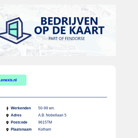
enexis.nl
Werkenden
50-99 wn.
Adres
A.B. Nobellaan 5
Postcode
9615TM
Plaatsnaam
Kolham