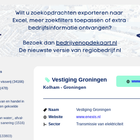
es
Vestiging Groningen
www.
isserij
(34166)
Kolham - Groningen
(478)
 van en handel in
m en gekoelde
Naam
Vestiging Groningen
Website
www.enexis.nl
an water;, afval-
 sanering
(1516)
Sector
Transmissie van elektriciteit
133803)