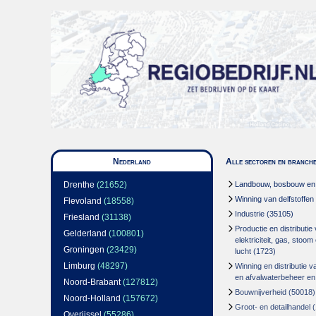
Nederland
Alle sectoren en branch
Drenthe
(21652)
Landbouw, bosbouw en v
Winning van delfstoffen
Flevoland
(18558)
Industrie
(35105)
Friesland
(31138)
Productie en distributie
Gelderland
(100801)
elektriciteit, gas, stoo
Groningen
(23429)
lucht
(1723)
Limburg
(48297)
Winning en distributie v
en afvalwaterbeheer en
Noord-Brabant
(127812)
Bouwnijverheid
(50018)
Noord-Holland
(157672)
Groot- en detailhandel
(
Overijssel
(55286)