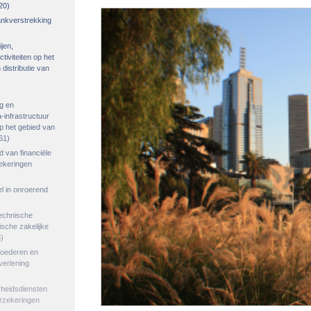
20)
rankverstrekking
ijen,
tiviteiten op het
distributie van
g en
-infrastructuur
op het gebied van
61)
ed van financiële
zekeringen
el in onroerend
echnische
tische zakelijke
)
goederen en
verlening
rheidsdiensten
erzekeringen