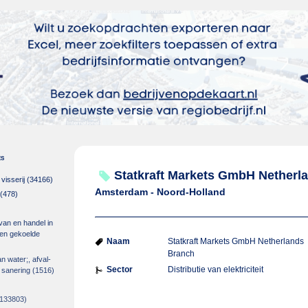
es
Statkraft Markets GmbH Netherl
isserij
(34166)
Amsterdam - Noord-Holland
(478)
 van en handel in
m en gekoelde
Naam
Statkraft Markets GmbH Netherlands
Branch
an water;, afval-
Sector
Distributie van elektriciteit
 sanering
(1516)
133803)