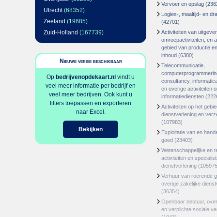
Vervoer en opslag
(236
Utrecht
(68352)
Logies-, maaltijd- en d
Zeeland
(19685)
(42701)
Zuid-Holland
(167739)
Activiteiten van uitgever
omroepactiviteiten, en ac
gebied van productie en 
inhoud
(6380)
Nieuwe versie beschikbaar
Telecommunicatie,
computerprogrammerin
Op
bedrijvenopdekaart.nl
vindt u
consultancy, informatica
veel meer informatie per bedrijf en
en overige activiteiten 
veel meer bedrijven. Ook kunt u
informatiediensten
(222
filters toepassen en exporteren
Activiteiten op het gebi
naar Excel.
dienstverlening en ver
(107983)
Bekijken
Exploitatie van en hand
goed
(23403)
Wetenschappelijke en t
activiteiten en specialis
dienstverlening
(105975
Verhuur van roerende 
overige zakelijke dienst
(36354)
Openbaar bestuur, ove
en verplichte sociale v