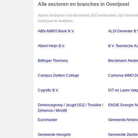
Alle sectoren en branches in Overijssel
Alleen bedrijven met tenminste 500 werkenden zijn hieronde
bedrijven te bekijken.
ABN AMRO Bank N.V.
ALDI Deventer B.
Albert Heijn B.V.
B.V. Twentsche Ka
Bilfinger Thermeq
Bleckmann Neder
Campus Deltion College
Carinova WMO Di
Cygnific B.V.
DIT en Larex Vak
Dimencegroep / Jeugd GGZ / Thubble /
ENGIE Energie Ne
Dimence / Mindfit
Euromaster
Gemeente Almel
Gemeente Hengelo
Gemeente Zwolle