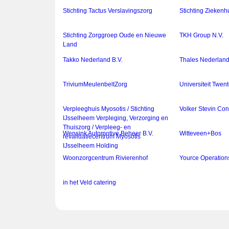
Stichting Tactus Verslavingszorg
Stichting Zieken
Stichting Zorggroep Oude en Nieuwe
TKH Group N.V.
Land
Takko Nederland B.V.
Thales Nederlan
TriviumMeulenbeltZorg
Universiteit Twen
Verpleeghuis Myosotis / Stichting
Volker Stevin Con
IJsselheem Verpleging, Verzorging en
Thuiszorg / Verpleeg- en
Wensink Automotive Beheer B.V.
Witteveen+Bos
revalidatiecentrum Myosotis
IJsselheem Holding
Woonzorgcentrum Rivierenhof
Yource Operation
in het Veld catering