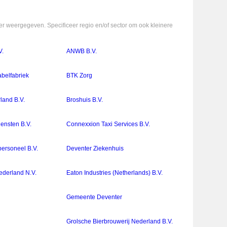
r weergegeven. Specificeer regio en/of sector om ook kleinere
V.
ANWB B.V.
belfabriek
BTK Zorg
land B.V.
Broshuis B.V.
ensten B.V.
Connexxion Taxi Services B.V.
personeel B.V.
Deventer Ziekenhuis
derland N.V.
Eaton Industries (Netherlands) B.V.
o
Gemeente Deventer
Grolsche Bierbrouwerij Nederland B.V.