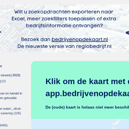
es
isserij
(3928)
Klik om de kaart met 
(17)
app.bedrijvenopdekaar
 van en handel in
m en gekoelde
De (oude) kaart is helaas niet meer beschi
an water;, afval-
 sanering
(105)
9485)