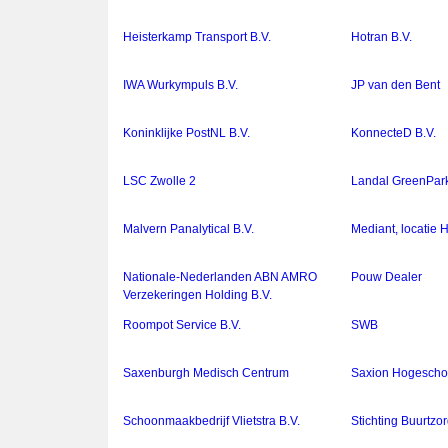
Heisterkamp Transport B.V.
Hotran B.V.
IWA Wurkympuls B.V.
JP van den Bent
Koninklijke PostNL B.V.
KonnecteD B.V.
LSC Zwolle 2
Landal GreenPark
Malvern Panalytical B.V.
Mediant, locatie 
Nationale-Nederlanden ABN AMRO
Pouw Dealer
Verzekeringen Holding B.V.
Roompot Service B.V.
SWB
Saxenburgh Medisch Centrum
Saxion Hogeschoo
Schoonmaakbedrijf Vlietstra B.V.
Stichting Buurtzo