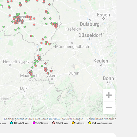
9 wn.
100-499 wn.
50-99 wn.
10-49 wn.
5-9 wn.
2-4 werknemers