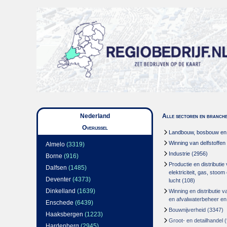
Nederland
Alle sectoren en branch
Overijssel
Landbouw, bosbouw en v
Winning van delfstoffen
Almelo
(3319)
Industrie
(2956)
Borne
(916)
Productie en distributie
Dalfsen
(1485)
elektriciteit, gas, stoo
Deventer
(4373)
lucht
(108)
Dinkelland
(1639)
Winning en distributie v
en afvalwaterbeheer en
Enschede
(6439)
Bouwnijverheid
(3347)
Haaksbergen
(1223)
Groot- en detailhandel
(
Hardenberg
(2945)