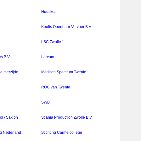
Huuskes
Keolis Openbaar Vervoer B.V.
LSC Zwolle 1
s B.V.
Larcom
Helmerzijde
Medisch Spectrum Twente
ROC van Twente
SWB
l / Saxion
Scania Production Zwolle B.V.
rg Nederland
Stichting Carmelcollege