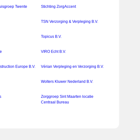
huisgroep Twente
Stichting ZorgAccent
TSN Verzorging & Verpleging B.V.
d
Topicus B.V.
te
VIRO Echt B.V.
struction Europe B.V.
Vérian Verpleging en Verzorging B.V.
Wolters Kluwer Nederland B.V.
s
Zorggroep Sint Maarten locatie
Centraal Bureau