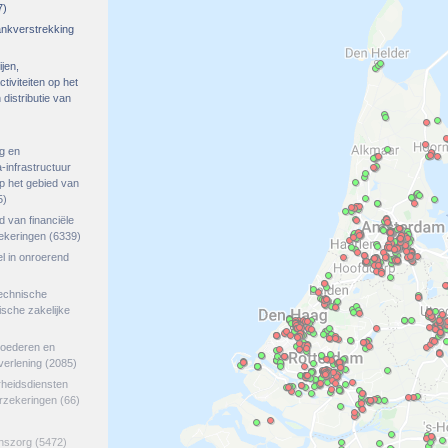
7)
rankverstrekking
ijen,
tiviteiten op het
distributie van
g en
-infrastructuur
op het gebied van
5)
ed van financiële
zekeringen
(6339)
el in onroerend
echnische
tische zakelijke
goederen en
verlening
(2085)
rheidsdiensten
erzekeringen
(66)
jnszorg
(5472)