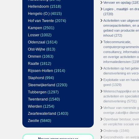
Vervoer en opslag
(118
Hellendoorn
(1518)
Logies-, maaltijd- en d
Hengelo (O.)
(4015)
(2720)
Hof van Twente
(2074)
Activiteiten van uitgever
omroepactiviteiten, en ac
Kampen
(2501)
gebied van productie en 
Losser
(1002)
inhoud
(272)
Oldenzaal
(1614)
Telecommunicatie,
computerprogrammerin
Olst-Wijhe
(813)
consultancy, informatica
Ommen
(1063)
en overige activiteiten 
informatiediensten
(119
Raalte
(1812)
Activiteiten op het gebi
Rijssen-Holten
(1914)
dienstverlening en ver
Staphorst
(994)
Exploitatie van en hand
Steenwijkerland
(2293)
goed
(1329)
Wetenschappelijke en t
Tubbergen
(1297)
activiteiten en specialis
Twenterand
(1540)
dienstverlening
(5731)
Wierden
(1254)
Verhuur van roerende 
overige zakelijke dienst
Zwartewaterland
(1403)
Openbaar bestuur, ove
Zwolle
(5840)
en verplichte sociale v
Onderwijs
(1546)
Gezondheids- en welzi