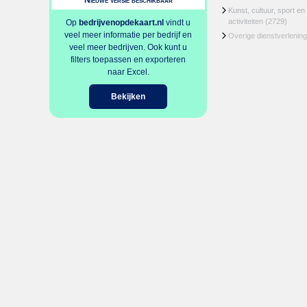
Nieuwe versie beschikbaar
Kunst, cultuur, sport en
activiteiten
(2729)
Op
bedrijvenopdekaart.nl
vindt u
veel meer informatie per bedrijf en
Overige dienstverlening
veel meer bedrijven. Ook kunt u
filters toepassen en exporteren
naar Excel.
Bekijken