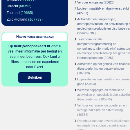
Vervoer en opslag
(23620)
Utrecht
(68352)
Logies-, maaltijd- en drankverstrekki
Zeeland
(19685)
(42701)
Zuid-Holland
(167739)
Activiteiten van uitgeverijen,
omroepactiviteiten, en activiteiten op 
gebied van productie en distributie va
inhoud
(6380)
Nieuwe versie beschikbaar
Telecommunicatie,
computerprogrammering en
Op
bedrijvenopdekaart.nl
vindt u
consultancy, informatica-infrastructuu
veel meer informatie per bedrijf en
en overige activiteiten op het gebied 
veel meer bedrijven. Ook kunt u
informatiediensten
(22261)
filters toepassen en exporteren
Activiteiten op het gebied van financië
naar Excel.
dienstverlening en verzekeringen
(107983)
Bekijken
Exploitatie van en handel in onroeren
goed
(23403)
Wetenschappelijke en technische
activiteiten en specialistische zakelijk
dienstverlening
(105975)
Verhuur van roerende goederen en
overige zakelijke dienstverlening
(36354)
Openbaar bestuur, overheidsdienste
en verplichte sociale verzekeringen