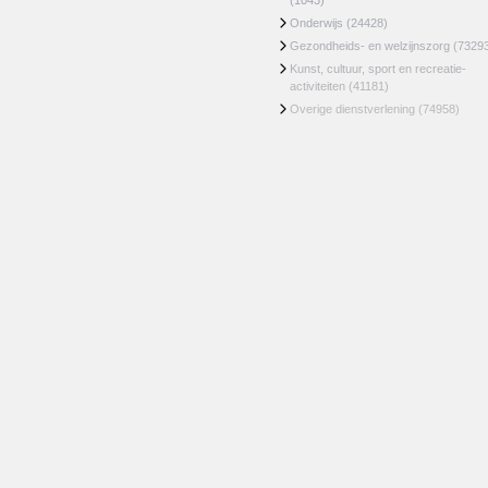
(1043)
Onderwijs
(24428)
Gezondheids- en welzijnszorg
(7329
Kunst, cultuur, sport en recreatie-
activiteiten
(41181)
Overige dienstverlening
(74958)