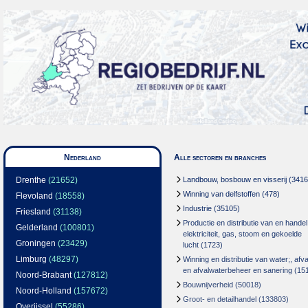
Nederland
Alle sectoren en branches
Drenthe
(21652)
Landbouw, bosbouw en visserij
(3416
Winning van delfstoffen
(478)
Flevoland
(18558)
Industrie
(35105)
Friesland
(31138)
Productie en distributie van en handel
Gelderland
(100801)
elektriciteit, gas, stoom en gekoelde
Groningen
(23429)
lucht
(1723)
Limburg
(48297)
Winning en distributie van water;, afva
en afvalwaterbeheer en sanering
(15
Noord-Brabant
(127812)
Bouwnijverheid
(50018)
Noord-Holland
(157672)
Groot- en detailhandel
(133803)
Overijssel
(55286)