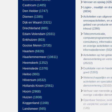
Vervoer en opslag
(426
Castricum
(1465)
Logies-, maaltijd- en d
Den Helder
(1747)
(8834)
Diemen
(1385)
Activiteiten van uitgever
omroepactiviteiten, en ac
Dijk en Waard
(3321)
gebied van productie en 
Drechterland
(895)
inhoud
(2366)
Edam-Volendam
(2031)
Telecommunicatie,
computerprogrammerin
Enkhuizen
(803)
consultancy, informatica
Gooise Meren
(3735)
en overige activiteiten 
informatiediensten
(562
Haarlem
(6826)
Activiteiten op het gebi
Haarlemmermeer
(10611)
dienstverlening en ver
Heemskerk
(1352)
(25222)
Heemstede
(1376)
Exploitatie van en hand
goed
(5393)
Heiloo
(993)
Wetenschappelijke en t
Hilversum
(4532)
activiteiten en specialis
Hollands Kroon
(2561)
dienstverlening
(22102)
Verhuur van roerende 
Hoorn
(2968)
overige zakelijke dienst
Huizen
(1808)
Openbaar bestuur, ove
Koggenland
(1168)
en verplichte sociale v
(145)
Landsmeer
(565)