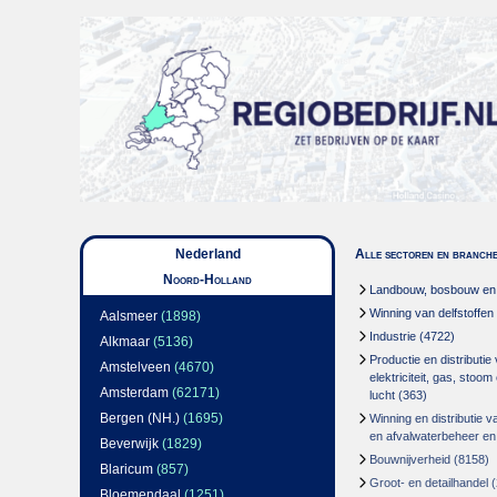
Nederland
Alle sectoren en branch
Noord-Holland
Landbouw, bosbouw en v
Winning van delfstoffen
Aalsmeer
(1898)
Industrie
(4722)
Alkmaar
(5136)
Productie en distributie
Amstelveen
(4670)
elektriciteit, gas, stoo
Amsterdam
(62171)
lucht
(363)
Bergen (NH.)
(1695)
Winning en distributie v
en afvalwaterbeheer en
Beverwijk
(1829)
Bouwnijverheid
(8158)
Blaricum
(857)
Groot- en detailhandel
(
Bloemendaal
(1251)