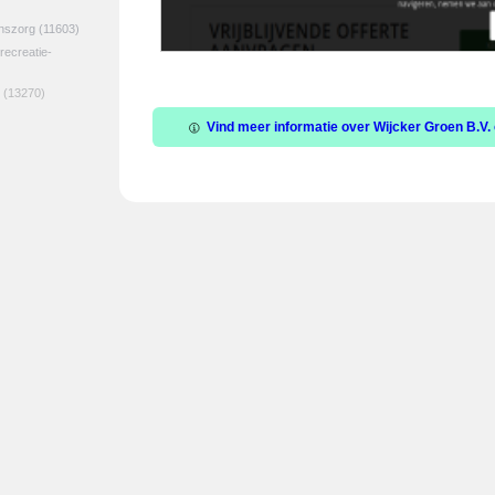
jnszorg
(11603)
 recreatie-
(13270)
Vind meer informatie over Wijcker Groen B.V. 