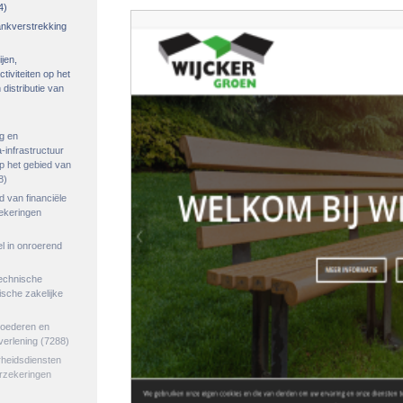
4)
rankverstrekking
ijen,
tiviteiten op het
distributie van
g en
-infrastructuur
op het gebied van
8)
ed van financiële
zekeringen
el in onroerend
echnische
tische zakelijke
goederen en
verlening
(7288)
rheidsdiensten
erzekeringen