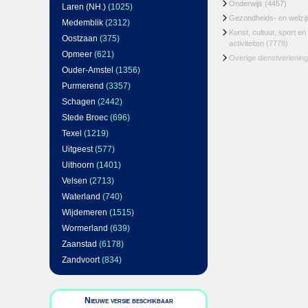
Onderwijs
(4457)
Laren (NH.)
(1025)
Gezondheids- en welzi
Medemblik
(2312)
Kunst, cultuur, sport en
Oostzaan
(375)
activiteiten
(7778)
Opmeer
(621)
Overige dienstverlening
Ouder-Amstel
(1356)
Purmerend
(3357)
Schagen
(2442)
Stede Broec
(696)
Texel
(1219)
Uitgeest
(577)
Uithoorn
(1401)
Velsen
(2713)
Waterland
(740)
Wijdemeren
(1515)
Wormerland
(639)
Zaanstad
(6178)
Zandvoort
(834)
Nieuwe versie beschikbaar