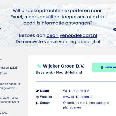
es
Wijcker Groen B.V.
www.wi
isserij
(2523)
Beverwijk - Noord-Holland
(134)
 van en handel in
m en gekoelde
Naam
Wijcker Groen B.V.
Website
www.wijckergroen.nl
an water;, afval-
 sanering
(217)
Sector
Onderhoud van tuinen, parken en
plantsoenen
23201)