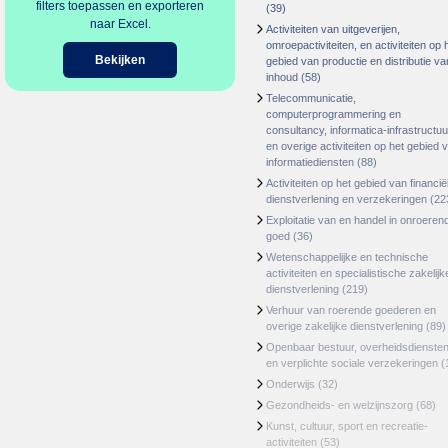
filters toepassen en exporteren
(39)
naar Excel.
Activiteiten van uitgeverijen,
omroepactiviteiten, en activiteiten op 
Bekijken
gebied van productie en distributie va
inhoud
(58)
Telecommunicatie,
computerprogrammering en
consultancy, informatica-infrastructuu
en overige activiteiten op het gebied 
informatiediensten
(88)
Activiteiten op het gebied van financië
dienstverlening en verzekeringen
(22
Exploitatie van en handel in onroeren
goed
(36)
Wetenschappelijke en technische
activiteiten en specialistische zakelijk
dienstverlening
(219)
Verhuur van roerende goederen en
overige zakelijke dienstverlening
(89)
Openbaar bestuur, overheidsdienste
en verplichte sociale verzekeringen
(
Onderwijs
(32)
Gezondheids- en welzijnszorg
(68)
Kunst, cultuur, sport en recreatie-
activiteiten
(53)