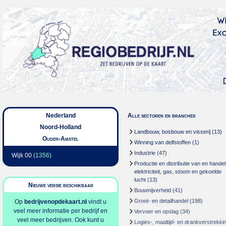
Nederland
Alle sectoren en branches
Noord-Holland
Landbouw, bosbouw en visserij
(13)
Ouder-Amstel
Winning van delfstoffen
(1)
Industrie
(47)
Wijk 00
(1356)
Productie en distributie van en handel
elektriciteit, gas, stoom en gekoelde
lucht
(13)
Nieuwe versie beschikbaar
Bouwnijverheid
(41)
Groot- en detailhandel
(198)
Op
bedrijvenopdekaart.nl
vindt u
veel meer informatie per bedrijf en
Vervoer en opslag
(34)
veel meer bedrijven. Ook kunt u
Logies-, maaltijd- en drankverstrekki