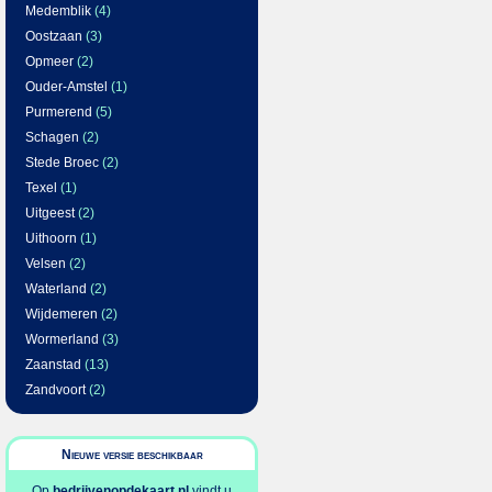
Medemblik
(4)
Oostzaan
(3)
Opmeer
(2)
Ouder-Amstel
(1)
Purmerend
(5)
Schagen
(2)
Stede Broec
(2)
Texel
(1)
Uitgeest
(2)
Uithoorn
(1)
Velsen
(2)
Waterland
(2)
Wijdemeren
(2)
Wormerland
(3)
Zaanstad
(13)
Zandvoort
(2)
Nieuwe versie beschikbaar
Op
bedrijvenopdekaart.nl
vindt u