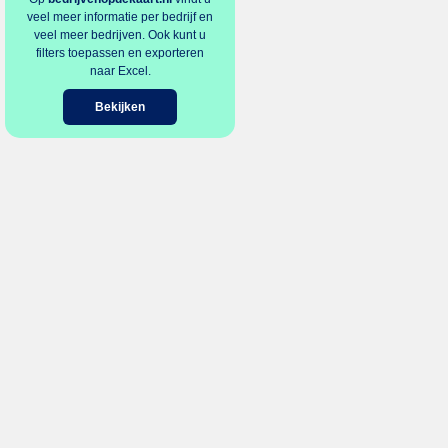
veel meer informatie per bedrijf en
veel meer bedrijven. Ook kunt u
filters toepassen en exporteren
naar Excel.
Bekijken