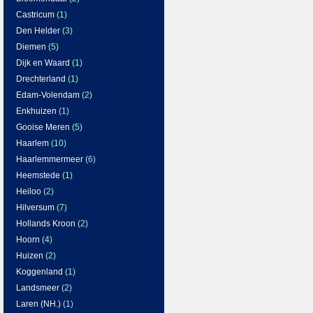
Castricum
(1)
Den Helder
(3)
Diemen
(5)
Dijk en Waard
(1)
Drechterland
(1)
Edam-Volendam
(2)
Enkhuizen
(1)
Gooise Meren
(5)
Haarlem
(10)
Haarlemmermeer
(6)
Heemstede
(1)
Heiloo
(2)
Hilversum
(7)
Hollands Kroon
(2)
Hoorn
(4)
Huizen
(2)
Koggenland
(1)
Landsmeer
(2)
Laren (NH.)
(1)