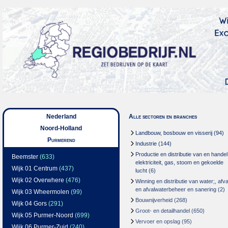
Nederland
Alle sectoren en branches
Noord-Holland
Landbouw, bosbouw en visserij
(94)
Purmerend
Industrie
(144)
Productie en distributie van en handel
Beemster
(633)
elektriciteit, gas, stoom en gekoelde
Wijk 01 Centrum
(437)
lucht
(6)
Wijk 02 Overwhere
(476)
Winning en distributie van water;, afva
en afvalwaterbeheer en sanering
(2)
Wijk 03 Wheermolen
(99)
Bouwnijverheid
(268)
Wijk 04 Gors
(291)
Groot- en detailhandel
(650)
Wijk 05 Purmer-Noord
(699)
Vervoer en opslag
(95)
Wijk 06 Purmer-Zuid
(240)