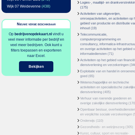
Logies-, maaltijd- en drankverstrekki
Wijk 07 Weidevenne
(438)
(175)
Activiteiten van uitgeverijen,
omroepactiviteiten, en activiteiten op 
gebied van productie en distributie va
Nieuwe versie beschikbaar
inhoud
(19)
Op
bedrijvenopdekaart.nl
vindt u
Telecommunicatie,
veel meer informatie per bedrijf en
computerprogrammering en
consultancy, informatica-infrastructuu
veel meer bedrijven. Ook kunt u
en overige activiteiten op het gebied 
filters toepassen en exporteren
informatiediensten
(71)
naar Excel.
Activiteiten op het gebied van financië
dienstverlening en verzekeringen
(34
Bekijken
Exploitatie van en handel in onroeren
goed
(65)
Wetenschappelijke en technische
activiteiten en specialistische zakelijk
dienstverlening
(405)
Verhuur van roerende goederen en
overige zakelijke dienstverlening
(170
Openbaar bestuur, overheidsdienste
en verplichte sociale verzekeringen
(
Onderwijs
(110)
Gezondheids- en welzijnszorg
(305)
Kunst, cultuur, sport en recreatie-