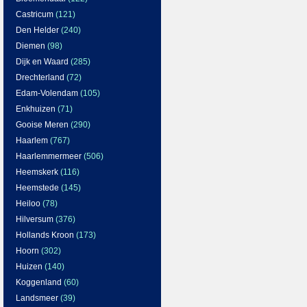
Castricum
(121)
Den Helder
(240)
Diemen
(98)
Dijk en Waard
(285)
Drechterland
(72)
Edam-Volendam
(105)
Enkhuizen
(71)
Gooise Meren
(290)
Haarlem
(767)
Haarlemmermeer
(506)
Heemskerk
(116)
Heemstede
(145)
Heiloo
(78)
Hilversum
(376)
Hollands Kroon
(173)
Hoorn
(302)
Huizen
(140)
Koggenland
(60)
Landsmeer
(39)