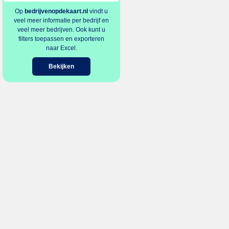
Op
bedrijvenopdekaart.nl
vindt u
veel meer informatie per bedrijf en
veel meer bedrijven. Ook kunt u
filters toepassen en exporteren
naar Excel.
Bekijken