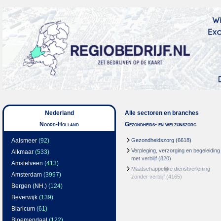
Nederland
Alle sectoren en branches
Noord-Holland
Gezondheids- en welzijnszorg
Aalsmeer
(92)
Gezondheidszorg
(6618)
Verpleging, verzorging en begeleiding
Alkmaar
(533)
met verblijf
(820)
Amstelveen
(413)
Maatschappelijke dienstverlening
Amsterdam
(3997)
zonder verblijf
(4165)
Bergen (NH.)
(124)
Beverwijk
(139)
Blaricum
(61)
Bloemendaal
(122)