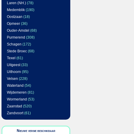
Laren (NH.)
(78)
Medemblik
(190)
Oostzaan
(18)
Opmeer
(36)
Ouder-Amstel
(68)
Purmerend
(308)
Schagen
(172)
Stede Broec
(68)
Texel
(61)
Uitgeest
(33)
Uithoorn
(95)
Velsen
(228)
Waterland
(54)
Wijdemeren
(81)
Wormerland
(53)
Zaanstad
(520)
Zandvoort
(61)
Nieuwe versie beschikbaar