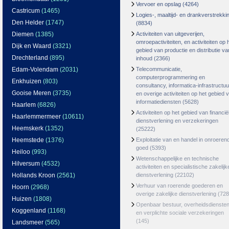
Vervoer en opslag
(4264)
Castricum
(1465)
Logies-, maaltijd- en drankverstrekki
Den Helder
(1747)
(8834)
Diemen
(1385)
Activiteiten van uitgeverijen,
omroepactiviteiten, en activiteiten op 
Dijk en Waard
(3321)
gebied van productie en distributie va
Drechterland
(895)
inhoud
(2366)
Edam-Volendam
(2031)
Telecommunicatie,
computerprogrammering en
Enkhuizen
(803)
consultancy, informatica-infrastructuu
Gooise Meren
(3735)
en overige activiteiten op het gebied 
informatiediensten
(5628)
Haarlem
(6826)
Activiteiten op het gebied van financië
Haarlemmermeer
(10611)
dienstverlening en verzekeringen
Heemskerk
(1352)
(25222)
Heemstede
(1376)
Exploitatie van en handel in onroeren
goed
(5393)
Heiloo
(993)
Wetenschappelijke en technische
Hilversum
(4532)
activiteiten en specialistische zakelijk
Hollands Kroon
(2561)
dienstverlening
(22102)
Verhuur van roerende goederen en
Hoorn
(2968)
overige zakelijke dienstverlening
(728
Huizen
(1808)
Openbaar bestuur, overheidsdienste
Koggenland
(1168)
en verplichte sociale verzekeringen
(145)
Landsmeer
(565)