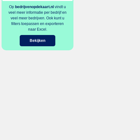
Op
bedrijvenopdekaart.nl
vindt u
veel meer informatie per bedrijf en
veel meer bedrijven. Ook kunt u
filters toepassen en exporteren
naar Excel.
Bekijken