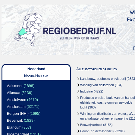
Nederland
Alle sectoren en branches
Noord-Holland
Landbouw, bosbouw en visserij
(2523
Winning van delfstoffen
(134)
Aalsmeer
(1898)
Industrie
(4722)
Alkmaar
(5136)
Productie en distributie van en handel
Amstelveen
(4670)
elektriciteit, gas, stoom en gekoelde
Amsterdam
(62171)
lucht
(363)
Bergen (NH.)
(1695)
Winning en distributie van water;, afva
en afvalwaterbeheer en sanering
(21
Beverwijk
(1829)
Bouwnijverheid
(8158)
Blaricum
(857)
Groot- en detailhandel
(23201)
Bloemendaal
(1251)