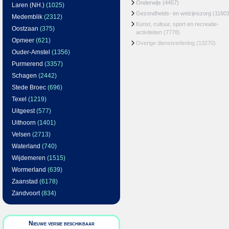
Onderwijs
(4457)
Laren (NH.)
(1025)
Gezondheids- en welzijnszorg
(11603
Medemblik
(2312)
Kunst, cultuur, sport en recreatie-
Oostzaan
(375)
activiteiten
(7778)
Opmeer
(621)
Overige dienstverlening
(13270)
Ouder-Amstel
(1356)
Purmerend
(3357)
Schagen
(2442)
Stede Broec
(696)
Texel
(1219)
Uitgeest
(577)
Uithoorn
(1401)
Velsen
(2713)
Waterland
(740)
Wijdemeren
(1515)
Wormerland
(639)
Zaanstad
(6178)
Zandvoort
(834)
Nieuwe versie beschikbaar