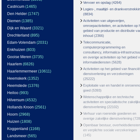
Vervoer en opslag
(4264)
Castricum
(1465)
Logies-, maaltijd- en drankverstrekki
Den Helder
(1747)
(8834)
Diemen
(1385)
Activiteiten van uitgeverijen,
omroepactiviteiten, en activiteiten op 
Dijk en Waard
(3321)
gebied van productie en distributie va
Drechterland
(895)
inhoud
(2366)
Edam-Volendam
(2031)
Telecommunicatie,
computerprogrammering en
Enkhuizen
(803)
consultancy, informatica-infrastructuu
Gooise Meren
(3735)
en overige activiteiten op het gebied 
informatiediensten
(5628)
Haarlem
(6826)
Activiteiten op het gebied van financië
Haarlemmermeer
(10611)
dienstverlening en verzekeringen
Heemskerk
(1352)
(25222)
Heemstede
(1376)
Exploitatie van en handel in onroeren
goed
(5393)
Heiloo
(993)
Wetenschappelijke en technische
Hilversum
(4532)
activiteiten en specialistische zakelijk
Hollands Kroon
(2561)
dienstverlening
(22102)
Verhuur van roerende goederen en
Hoorn
(2968)
overige zakelijke dienstverlening
(728
Huizen
(1808)
Openbaar bestuur, overheidsdienste
Koggenland
(1168)
en verplichte sociale verzekeringen
(145)
Landsmeer
(565)