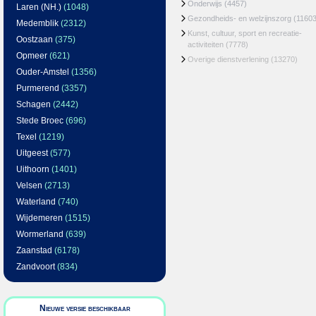
Onderwijs
(4457)
Laren (NH.)
(1048)
Gezondheids- en welzijnszorg
(11603
Medemblik
(2312)
Kunst, cultuur, sport en recreatie-
Oostzaan
(375)
activiteiten
(7778)
Opmeer
(621)
Overige dienstverlening
(13270)
Ouder-Amstel
(1356)
Purmerend
(3357)
Schagen
(2442)
Stede Broec
(696)
Texel
(1219)
Uitgeest
(577)
Uithoorn
(1401)
Velsen
(2713)
Waterland
(740)
Wijdemeren
(1515)
Wormerland
(639)
Zaanstad
(6178)
Zandvoort
(834)
Nieuwe versie beschikbaar