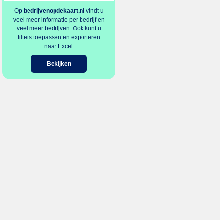
Op
bedrijvenopdekaart.nl
vindt u
veel meer informatie per bedrijf en
veel meer bedrijven. Ook kunt u
filters toepassen en exporteren
naar Excel.
Bekijken