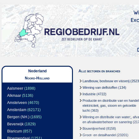
Nederland
Alle sectoren en branches
Noord-Holland
Landbouw, bosbouw en visserij
(2523
Winning van delfstoffen
(134)
Aalsmeer
(1898)
Industrie
(4722)
Alkmaar
(5136)
Productie en distributie van en handel
Amstelveen
(4670)
elektriciteit, gas, stoom en gekoelde
Amsterdam
(62171)
lucht
(363)
Bergen (NH.)
(1695)
Winning en distributie van water;, afva
en afvalwaterbeheer en sanering
(21
Beverwijk
(1829)
Bouwnijverheid
(8158)
Blaricum
(857)
Groot- en detailhandel
(23201)
Bloemendaal
(1251)