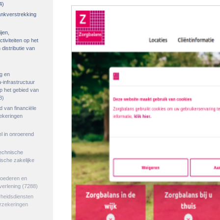
4)
rankverstrekking
ijen,
tiviteiten op het
distributie van
g en
-infrastructuur
op het gebied van
8)
ed van financiële
zekeringen
el in onroerend
echnische
tische zakelijke
goederen en
verlening
(7288)
rheidsdiensten
erzekeringen