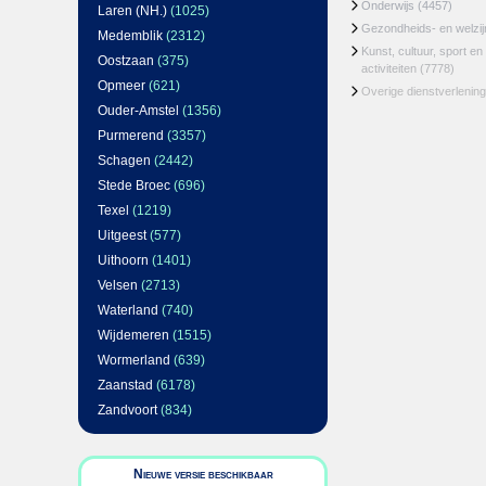
Onderwijs
(4457)
Laren (NH.)
(1025)
Gezondheids- en welzi
Medemblik
(2312)
Kunst, cultuur, sport en
Oostzaan
(375)
activiteiten
(7778)
Opmeer
(621)
Overige dienstverlening
Ouder-Amstel
(1356)
Purmerend
(3357)
Schagen
(2442)
Stede Broec
(696)
Texel
(1219)
Uitgeest
(577)
Uithoorn
(1401)
Velsen
(2713)
Waterland
(740)
Wijdemeren
(1515)
Wormerland
(639)
Zaanstad
(6178)
Zandvoort
(834)
Nieuwe versie beschikbaar