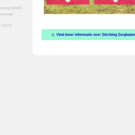
jnszorg
(11603)
 recreatie-
(13270)
Vind meer informatie over Stichting Zorgbalan