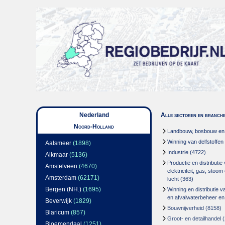
Nederland
Alle sectoren en branch
Noord-Holland
Landbouw, bosbouw en v
Winning van delfstoffen
Aalsmeer
(1898)
Industrie
(4722)
Alkmaar
(5136)
Productie en distributie
Amstelveen
(4670)
elektriciteit, gas, stoo
Amsterdam
(62171)
lucht
(363)
Bergen (NH.)
(1695)
Winning en distributie v
en afvalwaterbeheer en
Beverwijk
(1829)
Bouwnijverheid
(8158)
Blaricum
(857)
Groot- en detailhandel
(
Bloemendaal
(1251)