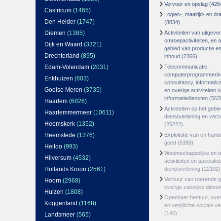
Vervoer en opslag
(426
Castricum
(1465)
Logies-, maaltijd- en d
Den Helder
(1747)
(8834)
Diemen
(1385)
Activiteiten van uitgever
omroepactiviteiten, en ac
Dijk en Waard
(3321)
gebied van productie en 
Drechterland
(895)
inhoud
(2366)
Edam-Volendam
(2031)
Telecommunicatie,
computerprogrammerin
Enkhuizen
(803)
consultancy, informatica
Gooise Meren
(3735)
en overige activiteiten 
informatiediensten
(562
Haarlem
(6826)
Activiteiten op het gebi
Haarlemmermeer
(10611)
dienstverlening en ver
Heemskerk
(1352)
(25222)
Heemstede
(1376)
Exploitatie van en hand
goed
(5393)
Heiloo
(993)
Wetenschappelijke en t
Hilversum
(4532)
activiteiten en specialis
Hollands Kroon
(2561)
dienstverlening
(22102)
Verhuur van roerende 
Hoorn
(2968)
overige zakelijke dienst
Huizen
(1808)
Openbaar bestuur, ove
Koggenland
(1168)
en verplichte sociale v
(145)
Landsmeer
(565)