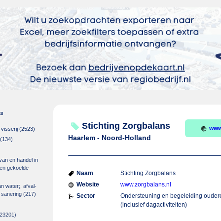
es
Stichting Zorgbalans
www
isserij
(2523)
Haarlem - Noord-Holland
(134)
 van en handel in
m en gekoelde
Naam
Stichting Zorgbalans
Website
www.zorgbalans.nl
an water;, afval-
 sanering
(217)
Sector
Ondersteuning en begeleiding ouder
(inclusief dagactiviteiten)
23201)