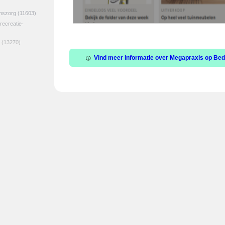
jnszorg
(11603)
 recreatie-
(13270)
Vind meer informatie over Megapraxis op Bedr