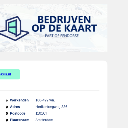
axis.nl
Werkenden
100-499 wn.
Adres
Herikerbergweg 336
Postcode
1101CT
Plaatsnaam
Amsterdam