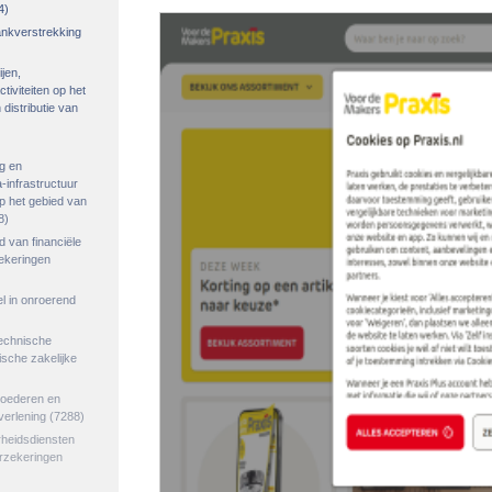
4)
rankverstrekking
ijen,
tiviteiten op het
distributie van
g en
-infrastructuur
op het gebied van
8)
ed van financiële
zekeringen
el in onroerend
echnische
tische zakelijke
goederen en
verlening
(7288)
rheidsdiensten
erzekeringen