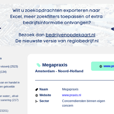
es
Megapraxis
www.pr
isserij
(2523)
Amsterdam - Noord-Holland
(134)
 van en handel in
m en gekoelde
Naam
Megapraxis
Website
www.praxis.nl
an water;, afval-
 sanering
(217)
Sector
Concerndiensten binnen eigen
concern
23201)