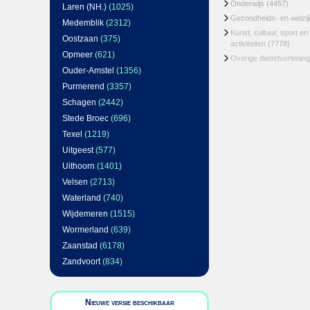
Onderwijs
(4457)
Laren (NH.)
(1025)
Gezondheids- en welzi
Medemblik
(2312)
Kunst, cultuur, sport en
Oostzaan
(375)
activiteiten
(7778)
Opmeer
(621)
Overige dienstverlening
Ouder-Amstel
(1356)
Purmerend
(3357)
Schagen
(2442)
Stede Broec
(696)
Texel
(1219)
Uitgeest
(577)
Uithoorn
(1401)
Velsen
(2713)
Waterland
(740)
Wijdemeren
(1515)
Wormerland
(639)
Zaanstad
(6178)
Zandvoort
(834)
Nieuwe versie beschikbaar