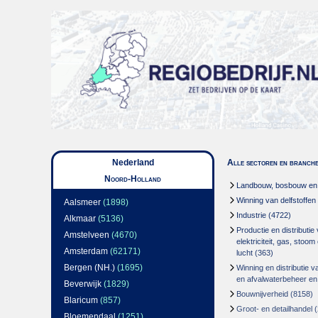
Nederland
Alle sectoren en branch
Noord-Holland
Landbouw, bosbouw en v
Winning van delfstoffen
Aalsmeer
(1898)
Industrie
(4722)
Alkmaar
(5136)
Productie en distributie
Amstelveen
(4670)
elektriciteit, gas, stoo
Amsterdam
(62171)
lucht
(363)
Bergen (NH.)
(1695)
Winning en distributie v
en afvalwaterbeheer en
Beverwijk
(1829)
Bouwnijverheid
(8158)
Blaricum
(857)
Groot- en detailhandel
(
Bloemendaal
(1251)