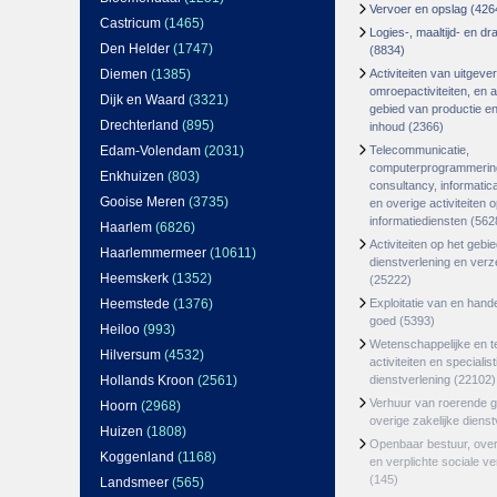
Vervoer en opslag
(426
Castricum
(1465)
Logies-, maaltijd- en d
Den Helder
(1747)
(8834)
Diemen
(1385)
Activiteiten van uitgever
omroepactiviteiten, en ac
Dijk en Waard
(3321)
gebied van productie en 
Drechterland
(895)
inhoud
(2366)
Edam-Volendam
(2031)
Telecommunicatie,
computerprogrammerin
Enkhuizen
(803)
consultancy, informatica
Gooise Meren
(3735)
en overige activiteiten 
informatiediensten
(562
Haarlem
(6826)
Activiteiten op het gebi
Haarlemmermeer
(10611)
dienstverlening en ver
Heemskerk
(1352)
(25222)
Heemstede
(1376)
Exploitatie van en hand
goed
(5393)
Heiloo
(993)
Wetenschappelijke en t
Hilversum
(4532)
activiteiten en specialis
Hollands Kroon
(2561)
dienstverlening
(22102)
Verhuur van roerende 
Hoorn
(2968)
overige zakelijke dienst
Huizen
(1808)
Openbaar bestuur, ove
Koggenland
(1168)
en verplichte sociale v
(145)
Landsmeer
(565)