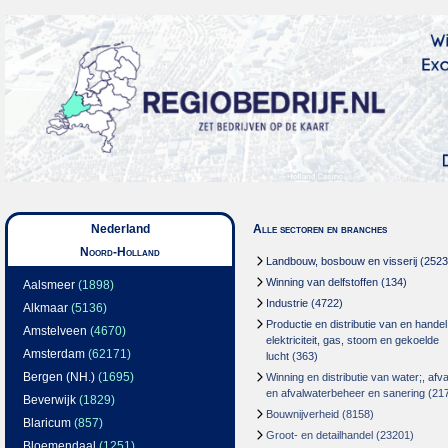
Nederland
Alle sectoren en branches
Noord-Holland
Landbouw, bosbouw en visserij
(2523
Winning van delfstoffen
(134)
Aalsmeer
(1898)
Industrie
(4722)
Alkmaar
(5136)
Productie en distributie van en handel
Amstelveen
(4670)
elektriciteit, gas, stoom en gekoelde
Amsterdam
(62171)
lucht
(363)
Bergen (NH.)
(1695)
Winning en distributie van water;, afva
en afvalwaterbeheer en sanering
(21
Beverwijk
(1829)
Bouwnijverheid
(8158)
Blaricum
(857)
Groot- en detailhandel
(23201)
Bloemendaal
(1251)