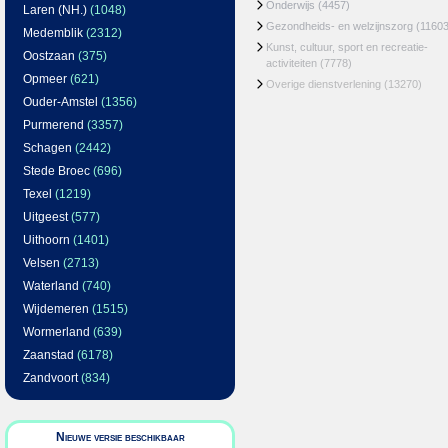
Onderwijs
(4457)
Laren (NH.)
(1048)
Gezondheids- en welzijnszorg
(11603
Medemblik
(2312)
Kunst, cultuur, sport en recreatie-
Oostzaan
(375)
activiteiten
(7778)
Opmeer
(621)
Overige dienstverlening
(13270)
Ouder-Amstel
(1356)
Purmerend
(3357)
Schagen
(2442)
Stede Broec
(696)
Texel
(1219)
Uitgeest
(577)
Uithoorn
(1401)
Velsen
(2713)
Waterland
(740)
Wijdemeren
(1515)
Wormerland
(639)
Zaanstad
(6178)
Zandvoort
(834)
Nieuwe versie beschikbaar