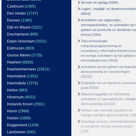
Vervoer en opslag
(4264)
Castricum
(1465)
Logies-, maaltijd- en drankverstrekki
Den Helder
(1747)
(8834)
Diemen
(1385)
Activiteiten van uitgeverijen,
omroepactiviteiten, en activiteiten op 
Dijk en Waard
(3321)
gebied van productie en distributie va
Drechterland
(895)
inhoud
(2366)
Edam-Volendam
(2031)
Telecommunicatie,
computerprogrammering en
Enkhuizen
(803)
consultancy, informatica-infrastructuu
Gooise Meren
(3735)
en overige activiteiten op het gebied 
informatiediensten
(5628)
Haarlem
(6826)
Activiteiten op het gebied van financië
Haarlemmermeer
(10611)
dienstverlening en verzekeringen
Heemskerk
(1352)
(25222)
Heemstede
(1376)
Exploitatie van en handel in onroeren
goed
(5393)
Heiloo
(993)
Wetenschappelijke en technische
Hilversum
(4532)
activiteiten en specialistische zakelijk
Hollands Kroon
(2561)
dienstverlening
(22102)
Verhuur van roerende goederen en
Hoorn
(2968)
overige zakelijke dienstverlening
(728
Huizen
(1808)
Openbaar bestuur, overheidsdienste
Koggenland
(1168)
en verplichte sociale verzekeringen
(145)
Landsmeer
(565)