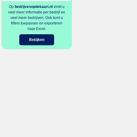
Op
bedrijvenopdekaart.nl
vindt u
veel meer informatie per bedrijf en
veel meer bedrijven. Ook kunt u
filters toepassen en exporteren
naar Excel.
Bekijken