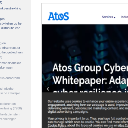
4)
rankverstrekking
ijen,
tiviteiten op het
distributie van
g en
-infrastructuur
op het gebied van
8)
ed van financiële
zekeringen
el in onroerend
echnische
tische zakelijke
goederen en
verlening
(7288)
rheidsdiensten
erzekeringen