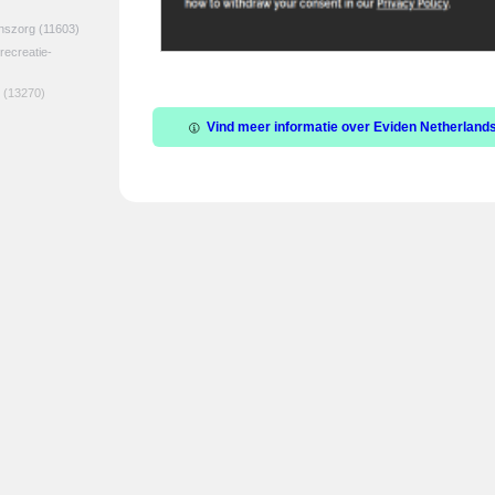
jnszorg
(11603)
 recreatie-
(13270)
Vind meer informatie over Eviden Netherlands