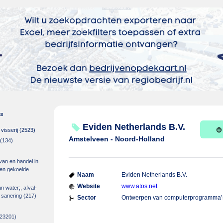
es
Eviden Netherlands B.V.
isserij
(2523)
Amstelveen - Noord-Holland
(134)
 van en handel in
m en gekoelde
Naam
Eviden Netherlands B.V.
Website
www.atos.net
an water;, afval-
 sanering
(217)
Sector
Ontwerpen van computerprogramma’
23201)