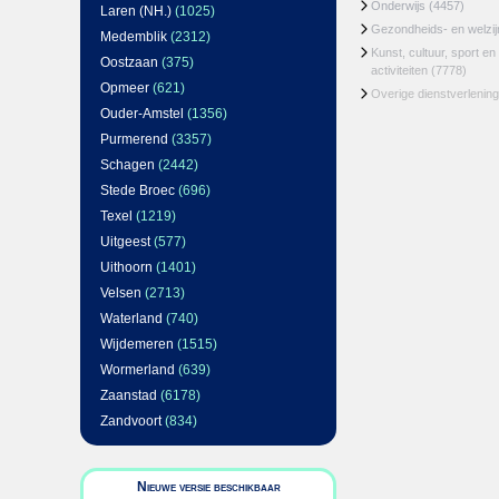
Onderwijs
(4457)
Laren (NH.)
(1025)
Gezondheids- en welzi
Medemblik
(2312)
Kunst, cultuur, sport en
Oostzaan
(375)
activiteiten
(7778)
Opmeer
(621)
Overige dienstverlening
Ouder-Amstel
(1356)
Purmerend
(3357)
Schagen
(2442)
Stede Broec
(696)
Texel
(1219)
Uitgeest
(577)
Uithoorn
(1401)
Velsen
(2713)
Waterland
(740)
Wijdemeren
(1515)
Wormerland
(639)
Zaanstad
(6178)
Zandvoort
(834)
Nieuwe versie beschikbaar