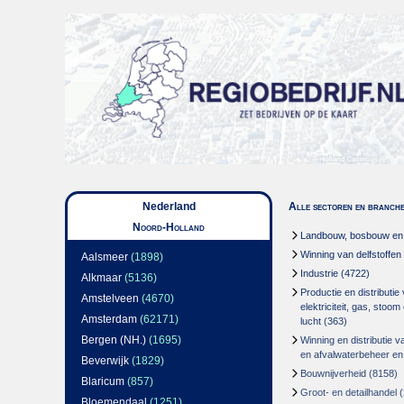
Nederland
Alle sectoren en branch
Noord-Holland
Landbouw, bosbouw en v
Winning van delfstoffen
Aalsmeer
(1898)
Industrie
(4722)
Alkmaar
(5136)
Productie en distributie
Amstelveen
(4670)
elektriciteit, gas, stoo
Amsterdam
(62171)
lucht
(363)
Bergen (NH.)
(1695)
Winning en distributie v
en afvalwaterbeheer en
Beverwijk
(1829)
Bouwnijverheid
(8158)
Blaricum
(857)
Groot- en detailhandel
(
Bloemendaal
(1251)