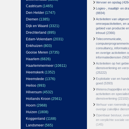
Vervoer en opslag
(426
Castricum
(1465)
Logies-, maaltijd- en d
Den Helder
(1747)
(8834)
Diemen
(1385)
Activiteiten van uitgever
omroepactiviteiten, en ac
Dijk en Waard
(3321)
gebied van productie en 
Drechterland
(895)
inhoud
(2366)
Edam-Volendam
(2031)
Telecommunicatie,
computerprogrammerin
Enkhuizen
(803)
consultancy, informatica
Gooise Meren
(3735)
en overige activiteiten 
informatiediensten
(562
Haarlem
(6826)
Activiteiten op het gebi
Haarlemmermeer
(10611)
dienstverlening en ver
Heemskerk
(1352)
(25222)
Heemstede
(1376)
Exploitatie van en hand
goed
(5393)
Heiloo
(993)
Wetenschappelijke en t
Hilversum
(4532)
activiteiten en specialis
Hollands Kroon
(2561)
dienstverlening
(22102)
Verhuur van roerende 
Hoorn
(2968)
overige zakelijke dienst
Huizen
(1808)
Openbaar bestuur, ove
Koggenland
(1168)
en verplichte sociale v
(145)
Landsmeer
(565)