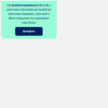
Op
bedrijvenopdekaart.nl
vindt u
veel meer informatie per bedrijf en
veel meer bedrijven. Ook kunt u
filters toepassen en exporteren
naar Excel.
Bekijken