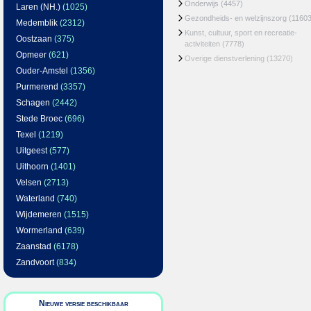
Onderwijs
(4457)
Laren (NH.)
(1025)
Gezondheids- en welzijnszorg
(11603
Medemblik
(2312)
Kunst, cultuur, sport en recreatie-
Oostzaan
(375)
activiteiten
(7778)
Opmeer
(621)
Overige dienstverlening
(13270)
Ouder-Amstel
(1356)
Purmerend
(3357)
Schagen
(2442)
Stede Broec
(696)
Texel
(1219)
Uitgeest
(577)
Uithoorn
(1401)
Velsen
(2713)
Waterland
(740)
Wijdemeren
(1515)
Wormerland
(639)
Zaanstad
(6178)
Zandvoort
(834)
Nieuwe versie beschikbaar