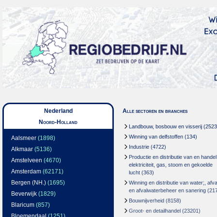
Nederland
Alle sectoren en branches
Noord-Holland
Landbouw, bosbouw en visserij
(2523
Winning van delfstoffen
(134)
Aalsmeer
(1898)
Industrie
(4722)
Alkmaar
(5136)
Productie en distributie van en handel
Amstelveen
(4670)
elektriciteit, gas, stoom en gekoelde
Amsterdam
(62171)
lucht
(363)
Bergen (NH.)
(1695)
Winning en distributie van water;, afva
en afvalwaterbeheer en sanering
(21
Beverwijk
(1829)
Bouwnijverheid
(8158)
Blaricum
(857)
Groot- en detailhandel
(23201)
Bloemendaal
(1251)