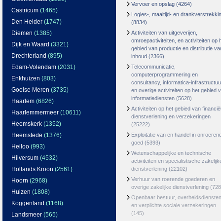
Vervoer en opslag
(4264)
Castricum
(1465)
Logies-, maaltijd- en drankverstrekki
Den Helder
(1747)
(8834)
Diemen
(1385)
Activiteiten van uitgeverijen,
omroepactiviteiten, en activiteiten op 
Dijk en Waard
(3321)
gebied van productie en distributie va
Drechterland
(895)
inhoud
(2366)
Edam-Volendam
(2031)
Telecommunicatie,
computerprogrammering en
Enkhuizen
(803)
consultancy, informatica-infrastructuu
Gooise Meren
(3735)
en overige activiteiten op het gebied 
informatiediensten
(5628)
Haarlem
(6826)
Activiteiten op het gebied van financië
Haarlemmermeer
(10611)
dienstverlening en verzekeringen
Heemskerk
(1352)
(25222)
Heemstede
(1376)
Exploitatie van en handel in onroeren
goed
(5393)
Heiloo
(993)
Wetenschappelijke en technische
Hilversum
(4532)
activiteiten en specialistische zakelijk
Hollands Kroon
(2561)
dienstverlening
(22102)
Verhuur van roerende goederen en
Hoorn
(2968)
overige zakelijke dienstverlening
(728
Huizen
(1808)
Openbaar bestuur, overheidsdienste
Koggenland
(1168)
en verplichte sociale verzekeringen
(145)
Landsmeer
(565)