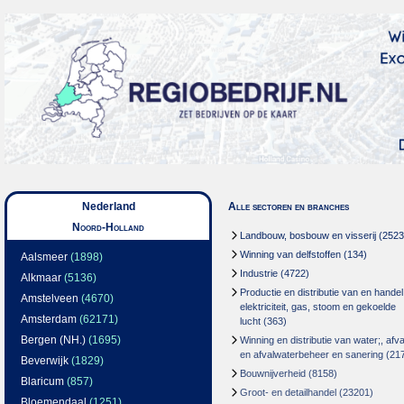
Nederland
Alle sectoren en branches
Noord-Holland
Landbouw, bosbouw en visserij
(2523
Winning van delfstoffen
(134)
Aalsmeer
(1898)
Industrie
(4722)
Alkmaar
(5136)
Productie en distributie van en handel
Amstelveen
(4670)
elektriciteit, gas, stoom en gekoelde
Amsterdam
(62171)
lucht
(363)
Bergen (NH.)
(1695)
Winning en distributie van water;, afva
en afvalwaterbeheer en sanering
(21
Beverwijk
(1829)
Bouwnijverheid
(8158)
Blaricum
(857)
Groot- en detailhandel
(23201)
Bloemendaal
(1251)