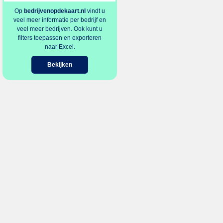
Op
bedrijvenopdekaart.nl
vindt u
veel meer informatie per bedrijf en
veel meer bedrijven. Ook kunt u
filters toepassen en exporteren
naar Excel.
Bekijken