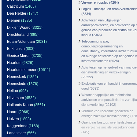
Vervoer en opslag
(4264)
Castricum
(1465)
Logies-, maaltijd- en drankverstrekki
Den Helder
(1747)
(8834)
Diemen
(1385)
Activiteiten van uitgeverijen,
omroepactiviteiten, en activiteiten op 
Dijk en Waard
(3321)
gebied van productie en distributie va
Drechterland
(895)
inhoud
(2366)
Edam-Volendam
(2031)
Telecommunicatie,
computerprogrammering en
Enkhuizen
(803)
consultancy, informatica-infrastructuu
Gooise Meren
(3735)
en overige activiteiten op het gebied 
informatiediensten
(5628)
Haarlem
(6826)
Activiteiten op het gebied van financië
Haarlemmermeer
(10611)
dienstverlening en verzekeringen
Heemskerk
(1352)
(25222)
Heemstede
(1376)
Exploitatie van en handel in onroeren
goed
(5393)
Heiloo
(993)
Wetenschappelijke en technische
Hilversum
(4532)
activiteiten en specialistische zakelijk
Hollands Kroon
(2561)
dienstverlening
(22102)
Verhuur van roerende goederen en
Hoorn
(2968)
overige zakelijke dienstverlening
(728
Huizen
(1808)
Openbaar bestuur, overheidsdienste
Koggenland
(1168)
en verplichte sociale verzekeringen
(145)
Landsmeer
(565)