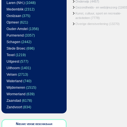
Onderwijs
(4457)
Laren (NH.)
(1048)
Gezondheids- en welzijnszorg
(11603
Medemblik
(2312)
Kunst, cultuur, sport en recreatie-
Oostzaan
(375)
activiteiten
(7778)
Opmeer
(621)
Overige dienstverlening
(13270)
Ouder-Amstel
(1356)
Purmerend
(3357)
Schagen
(2442)
Stede Broec
(696)
Texel
(1219)
Uitgeest
(577)
Uithoorn
(1401)
Velsen
(2713)
Waterland
(740)
Wijdemeren
(1515)
Wormerland
(639)
Zaanstad
(6178)
Zandvoort
(834)
Nieuwe versie beschikbaar