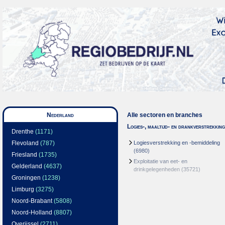
Nederland
Alle sectoren en branches
Logies-, maaltijd- en drankverstrekking
Drenthe
(1171)
Flevoland
(787)
Logiesverstrekking en -bemiddeling
(6980)
Friesland
(1735)
Exploitatie van eet- en
Gelderland
(4637)
drinkgelegenheden
(35721)
Groningen
(1238)
Limburg
(3275)
Noord-Brabant
(5808)
Noord-Holland
(8807)
Overijssel
(2711)