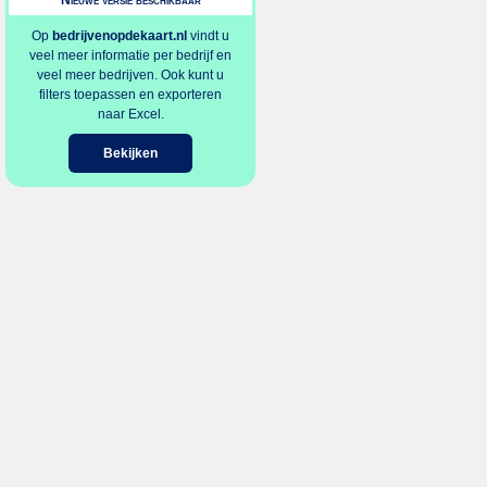
Nieuwe versie beschikbaar
Op
bedrijvenopdekaart.nl
vindt u
veel meer informatie per bedrijf en
veel meer bedrijven. Ook kunt u
filters toepassen en exporteren
naar Excel.
Bekijken