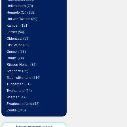
Hellendoorn
(70)
Hengelo (O.)
(158)
Hof van Twente
(89)
Kampen
(121)
Losser
(54)
Oldenzaal
(59)
Olst-Wijhe
(32)
Ommen
(73)
Raalte
(74)
Rijssen-Holten
(82)
Staphorst
(25)
Steenwijkerland
(216)
Tubbergen
(61)
Twenterand
(54)
Wierden
(47)
Zwartewaterland
(42)
Zwolle
(345)