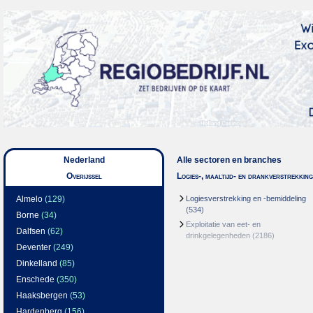
Nederland
Alle sectoren en branches
Overijssel
Logies-, maaltijd- en drankverstrekking
Almelo
(129)
Logiesverstrekking en -bemiddeling
(534)
Borne
(34)
Exploitatie van eet- en
Dalfsen
(62)
drinkgelegenheden
(2186)
Deventer
(249)
Dinkelland
(85)
Enschede
(350)
Haaksbergen
(53)
Hardenberg
(156)