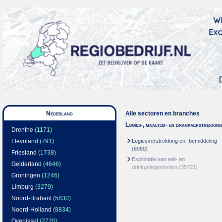
Nederland
Alle sectoren en branches
Logies-, maaltijd- en drankverstrekking
Drenthe
(1171)
Flevoland
(791)
Logiesverstrekking en -bemiddeling
(6980)
Friesland
(1738)
Exploitatie van eet- en
Gelderland
(4646)
drinkgelegenheden
(35721)
Groningen
(1246)
Limburg
(3279)
Noord-Brabant
(5830)
Noord-Holland
(8834)
Overijssel
(2720)