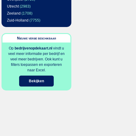
Utrecht
(2983)
Zeeland
(1708)
Zuid-Holland
(7755)
Nieuwe versie beschikbaar
Op
bedrijvenopdekaart.nl
vindt u
veel meer informatie per bedrijf en
veel meer bedrijven. Ook kunt u
filters toepassen en exporteren
naar Excel.
Bekijken