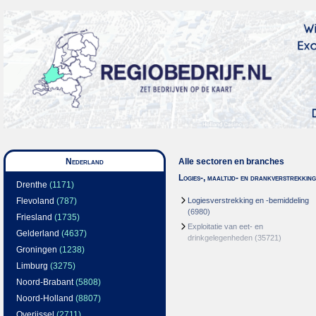
Nederland
Alle sectoren en branches
Logies-, maaltijd- en drankverstrekking
Drenthe
(1171)
Flevoland
(787)
Logiesverstrekking en -bemiddeling
(6980)
Friesland
(1735)
Exploitatie van eet- en
Gelderland
(4637)
drinkgelegenheden
(35721)
Groningen
(1238)
Limburg
(3275)
Noord-Brabant
(5808)
Noord-Holland
(8807)
Overijssel
(2711)