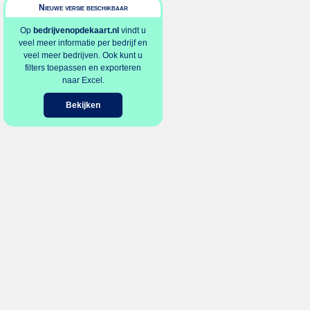
Nieuwe versie beschikbaar
Op
bedrijvenopdekaart.nl
vindt u
veel meer informatie per bedrijf en
veel meer bedrijven. Ook kunt u
filters toepassen en exporteren
naar Excel.
Bekijken