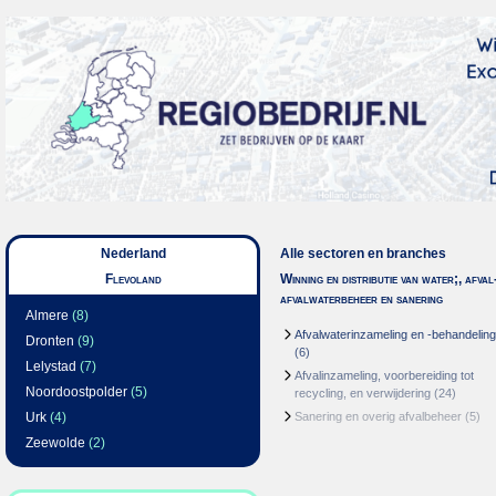
Nederland
Alle sectoren en branches
Flevoland
Winning en distributie van water;, afval
afvalwaterbeheer en sanering
Almere
(8)
Afvalwaterinzameling en -behandeling
Dronten
(9)
(6)
Lelystad
(7)
Afvalinzameling, voorbereiding tot
Noordoostpolder
(5)
recycling, en verwijdering
(24)
Urk
(4)
Sanering en overig afvalbeheer
(5)
Zeewolde
(2)