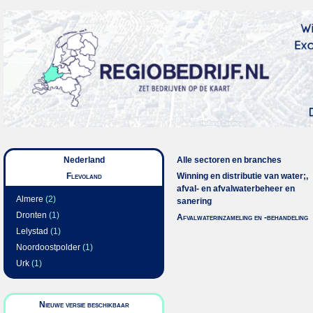
Nederland
Alle sectoren en branches
Flevoland
Winning en distributie van water;,
afval- en afvalwaterbeheer en
Almere
(2)
sanering
Dronten
(1)
Afvalwaterinzameling en -behandeling
Lelystad
(1)
Noordoostpolder
(1)
Urk
(1)
Nieuwe versie beschikbaar