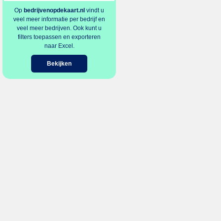
Op
bedrijvenopdekaart.nl
vindt u
veel meer informatie per bedrijf en
veel meer bedrijven. Ook kunt u
filters toepassen en exporteren
naar Excel.
Bekijken