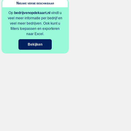
Nieuwe versie beschikbaar
Op
bedrijvenopdekaart.nl
vindt u
veel meer informatie per bedrijf en
veel meer bedrijven. Ook kunt u
filters toepassen en exporteren
naar Excel.
Bekijken