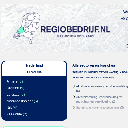
Nederland
Alle sectoren en branches
Flevoland
Winning en distributie van water;, afval
afvalwaterbeheer en sanering
Almere
(8)
Afvalwaterinzameling en -behandeling
Dronten
(9)
(6)
Lelystad
(7)
Afvalinzameling, voorbereiding tot
Noordoostpolder
(5)
recycling, en verwijdering
(24)
Urk
(4)
Sanering en overig afvalbeheer
(5)
Zeewolde
(2)